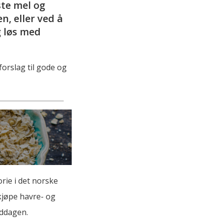
ste mel og
n, eller ved å
g løs med
forslag til gode og
rie i det norske
 kjøpe havre- og
iddagen.