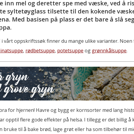
re inn mel og deretter spe med væske, ved å ri
ite syltetøyglass tilsette til den kokende væske
na. Med basisen på plass er det bare å slå se
uppa.
 i vårt oppskriftssøk finner du mange ulike varianter. Noen 
pinatsuppe
,
rødbetsuppe
,
potetsuppe
og
grønnkålsuppe
.
ra for hjernen! Havre og bygg er kornsorter med lang histo
r opptil flere gode effekter på helsa. I tillegg er det billig å
bruke til å bake brød, lage grøt eller ha som tilbehør til m