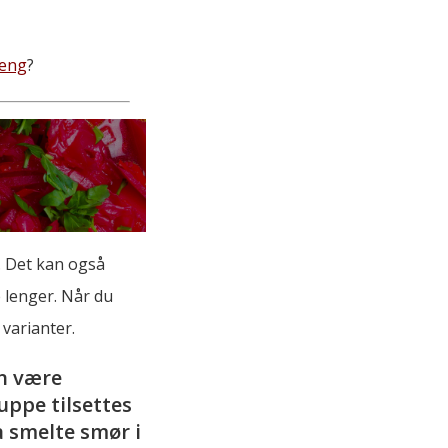
seng
?
. Det kan også
e lenger. Når du
varianter.
an være
suppe tilsettes
å smelte smør i