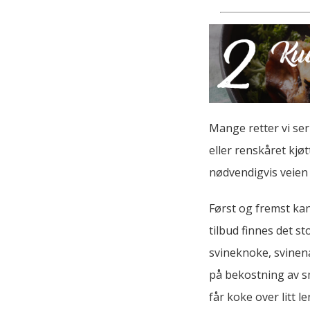
Mange retter vi ser
eller renskåret kjø
nødvendigvis veien 
Først og fremst kan
tilbud finnes det st
svineknoke, svinena
på bekostning av sm
får koke over litt l