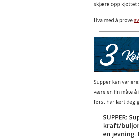
skjære opp kjøttet s
Hva med å prøve
s
Supper kan varieres
være en fin måte å 
først har lært deg 
SUPPER: Sup
kraft/buljon
en jevning.