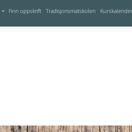
Finn oppskrift
Tradisjonsmatskolen
Kurskalende
ß