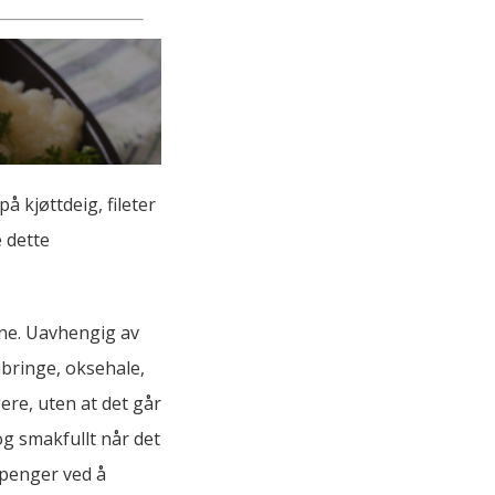
 kjøttdeig, fileter
e dette
ene. Uavhengig av
bibringe, oksehale,
ere, uten at det går
og smakfullt når det
e penger ved å