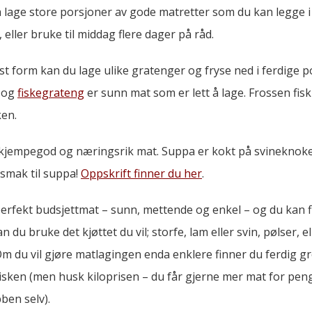
l å lage store porsjoner av gode matretter som du kan legge 
 eller bruke til middag flere dager på råd.
ast form kan du lage ulike gratenger og fryse ned i ferdige p
og
fiskegrateng
er sunn mat som er lett å lage. Frossen fisk 
ken.
kjempegod og næringsrik mat. Suppa er kokt på svineknoke
smak til suppa!
Oppskrift finner du her
.
erfekt budsjettmat – sunn, mettende og enkel – og du kan 
n du bruke det kjøttet du vil; storfe, lam eller svin, pølser, el
m du vil gjøre matlagingen enda enklere finner du ferdig 
edisken (men husk kiloprisen – du får gjerne mer mat for pe
ben selv).