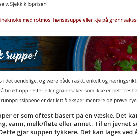
elv. Sjekk kiloprisen!
vineknoke med rotmos
,
hønsesuppe
eller
kje på grønnsaks
 i det uendelige, og være både raskt, enkelt og næringsrikt
få brukt opp rester eller grønnsaker som ikke er helt fresh
grunnprinsippene er det lett å eksperimentere og prøve nye 
per er som oftest basert på en væske. Det k
g, vann, melk/fløte eller annet. Til en jevnet 
 Dette gjør suppen tykkere. Det kan lages ved 