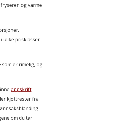
i fryseren og varme
orsjoner.
i ulike prisklasser
 som er rimelig, og
finne
oppskrift
ler kjøttrester fra
grønnsaksblanding
ngene om du tar