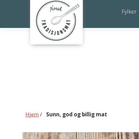
Sunn,
Fylker
god
og
billig
mat
Hjem
/
Sunn, god og billig mat