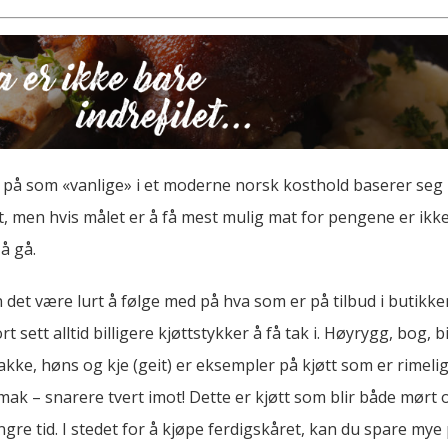
 på som «vanlige» i et moderne norsk kosthold baserer seg på
tt, men hvis målet er å få mest mulig mat for pengene er ikk
å gå.
 det være lurt å følge med på hva som er på tilbud i butikk
ort sett alltid billigere kjøttstykker å få tak i. Høyrygg, bog, 
kke, høns og kje (geit) er eksempler på kjøtt som er rimelig
ak – snarere tvert imot! Dette er kjøtt som blir både mørt 
engre tid. I stedet for å kjøpe ferdigskåret, kan du spare my