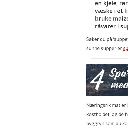
en kjele, rø
væske i et l
bruke maize
råvarer i s
Søker du på ‘suppe’
sunne supper er
s
Næringsrik mat er b
kostholdet, og de ha
byggryn som du kan 