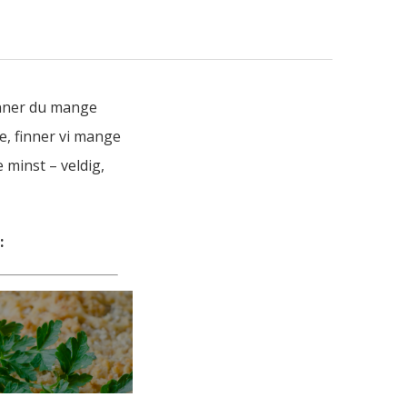
finner du mange
e, finner vi mange
 minst – veldig,
: