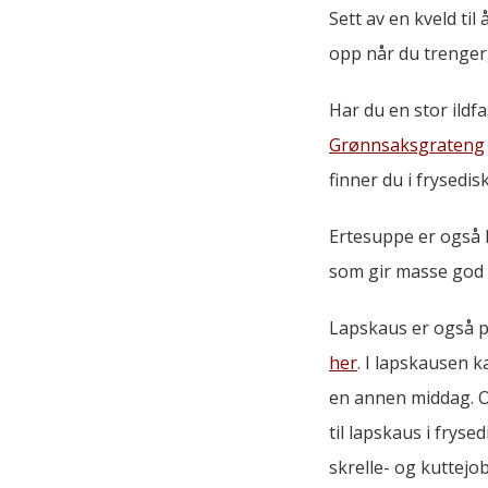
Sett av en kveld ti
opp når du trenger,
Har du en stor ildf
Grønnsaksgrateng
finner du i frysedis
Ertesuppe er også 
som gir masse god 
Lapskaus er også p
her
. I lapskausen ka
en annen middag. O
til lapskaus i frys
skrelle- og kuttejob