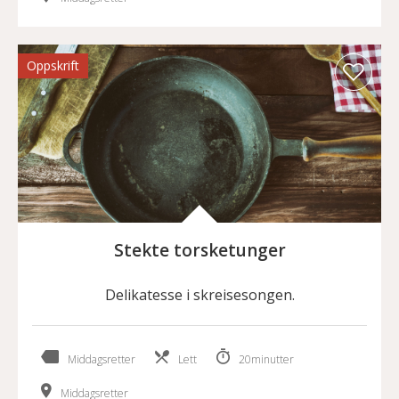
Oppskrift
Stekte torsketunger
Delikatesse i skreisesongen.
Middagsretter
Lett
20minutter
Middagsretter