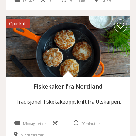
Drikke
Lett
20minutter
Drikke
Oppskrift
Fiskekaker fra Nordland
Tradisjonell fiskekakeoppskrift fra Utskarpen.
Middagsretter
Lett
30minutter
Middagsretter