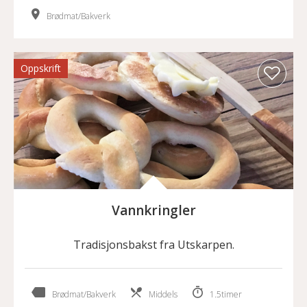
Brødmat/Bakverk
Oppskrift
Vannkringler
Tradisjonsbakst fra Utskarpen.
Brødmat/Bakverk
Middels
1.5timer