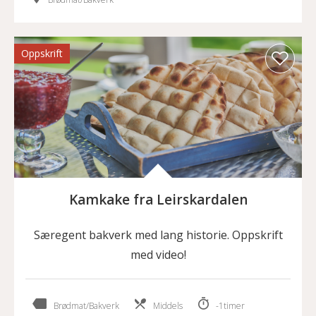
Oppskrift
Kamkake fra Leirskardalen
Særegent bakverk med lang historie. Oppskrift
med video!
Brødmat/Bakverk
Middels
-1timer