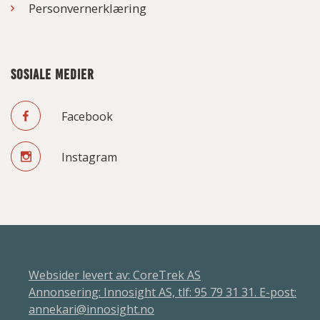
Personvernerklæring
SOSIALE MEDIER
Facebook
Instagram
Websider levert av: CoreTrek AS
Annonsering: Innosight AS, tlf: 95 79 31 31. E-post:
annekari@innosight.no