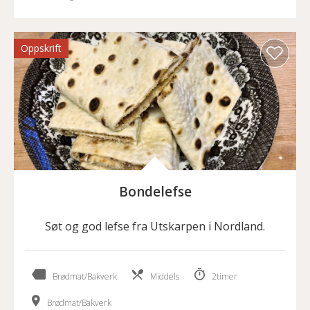
Oppskrift
Bondelefse
Søt og god lefse fra Utskarpen i Nordland.
Brødmat/Bakverk
Middels
2timer
Brødmat/Bakverk