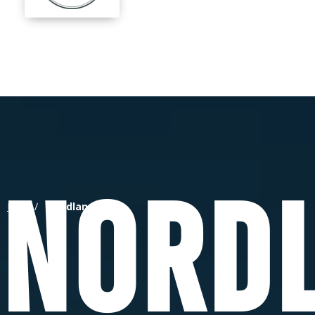
Nord
Hjem
/
Nordland