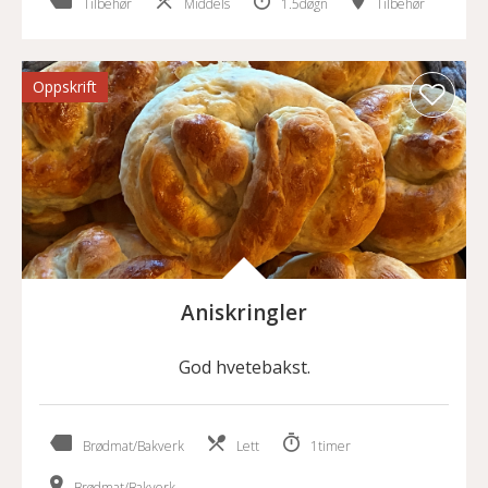
Tilbehør
Middels
1.5døgn
Tilbehør
Oppskrift
Aniskringler
God hvetebakst.
Brødmat/Bakverk
Lett
1timer
Brødmat/Bakverk