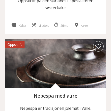
Oppskrift på den sørlandsk spesialiteten
søsterkake.
Kaker
Middels
2timer
Kaker
Oppskrift
Nepespa med aure
Nepespa er tradisjonell jolemat i Valle.