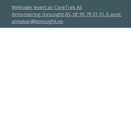
Websider levert av: CoreTrek AS
Annonsering: Innosight AS, tlf: 95 79 31 31. E-post:
annekari@innosight.no