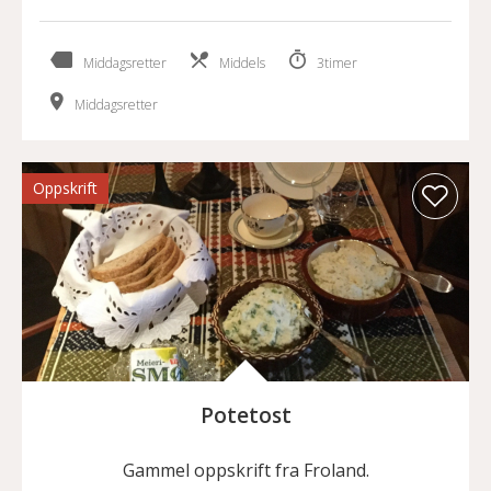
Middagsretter
Middels
3timer
Middagsretter
Oppskrift
Potetost
Gammel oppskrift fra Froland.