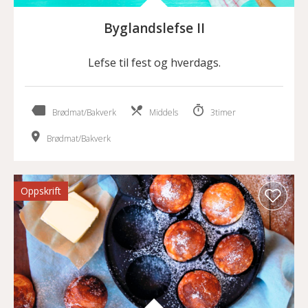
Byglandslefse II
Lefse til fest og hverdags.
Brødmat/Bakverk
Middels
3timer
Brødmat/Bakverk
Oppskrift