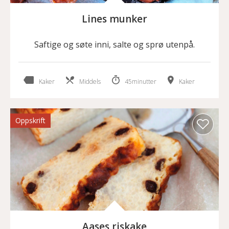
Lines munker
Saftige og søte inni, salte og sprø utenpå.
Kaker
Middels
45minutter
Kaker
Oppskrift
Aases riskake