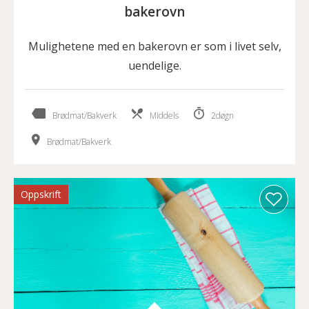
bakerovn
Mulighetene med en bakerovn er som i livet selv,
uendelige.
Brødmat/Bakverk
Middels
2døgn
Brødmat/Bakverk
Oppskrift