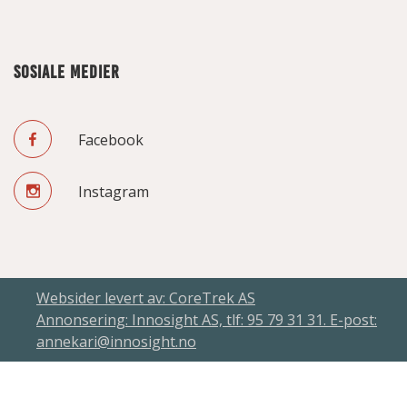
SOSIALE MEDIER
Facebook
Instagram
Websider levert av: CoreTrek AS
Annonsering: Innosight AS, tlf: 95 79 31 31. E-post:
annekari@innosight.no