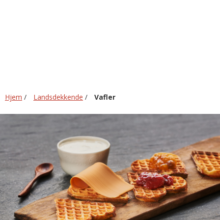
Hjem
/
Landsdekkende
/
Vafler