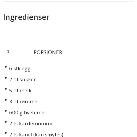
Ingredienser
PORSJONER
6
stk egg
2
dl sukker
5
dl melk
3
dl rømme
600
g hvetemel
2
ts kardemomme
2
ts kanel (kan sløyfes)