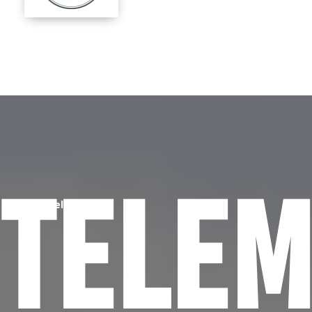
Tele
Hjem
/
Telemark