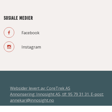
SOSIALE MEDIER
Facebook
Instagram
Websider levert av: CoreTrek AS
Annonsering: Innosight AS, tlf: 95 79 31 31. E-post:
annekari@innosight.no