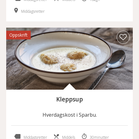
Middagsretter
Oppskrift
Kleppsup
Hverdagskost i Sparbu.
Middagsretter
Middels
30minutter