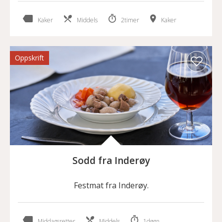
Kaker
Middels
2timer
Kaker
Oppskrift
Sodd fra Inderøy
Festmat fra Inderøy.
Middagsretter
Middels
1døgn