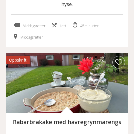
hyse.
Middagsretter
Lett
45minutter
Middagsretter
Oppskrift
Rabarbrakake med havregrynmarengs