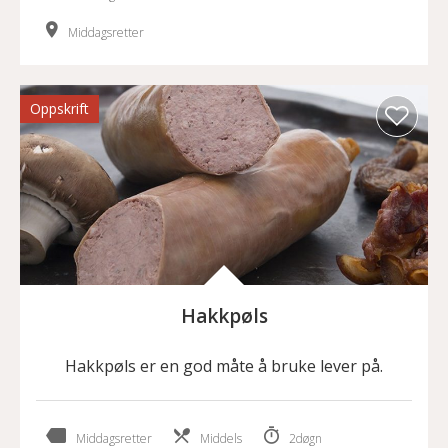
Middagsretter
Oppskrift
Hakkpøls
Hakkpøls er en god måte å bruke lever på.
Middagsretter
Middels
2døgn