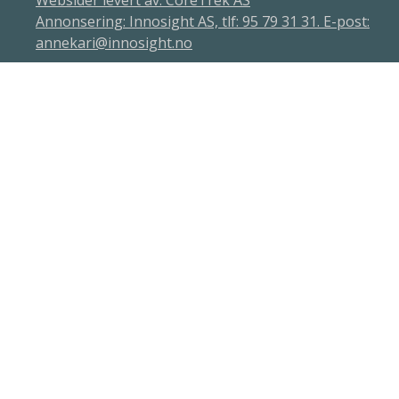
Websider levert av: CoreTrek AS
Annonsering: Innosight AS, tlf: 95 79 31 31. E-post:
annekari@innosight.no