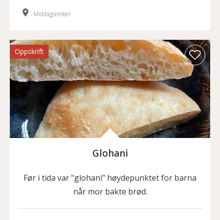
Middagsretter
Oppskrift
Glohani
Før i tida var "glohani" høydepunktet for barna
når mor bakte brød.