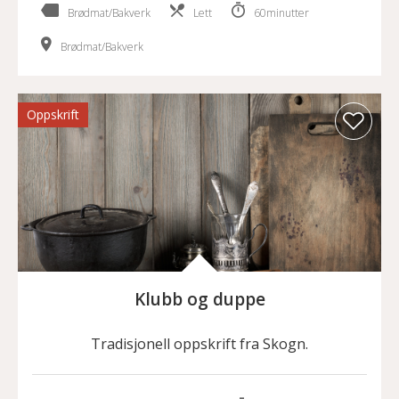
Brødmat/Bakverk
Lett
60minutter
Brødmat/Bakverk
Oppskrift
Klubb og duppe
Tradisjonell oppskrift fra Skogn.