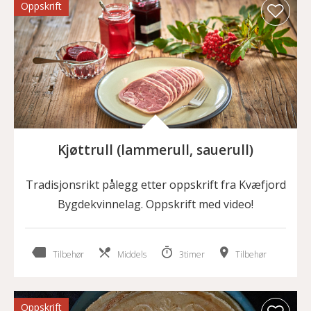
Oppskrift
Kjøttrull (lammerull, sauerull)
Tradisjonsrikt pålegg etter oppskrift fra Kvæfjord
Bygdekvinnelag. Oppskrift med video!
Tilbehør
Middels
3timer
Tilbehør
Oppskrift