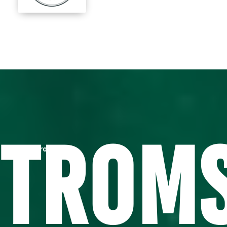
Trom
Hjem
/
Troms