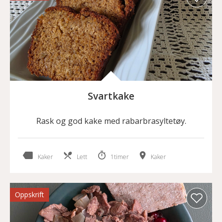
Svartkake
Rask og god kake med rabarbrasyltetøy.
Kaker
Lett
1timer
Kaker
Oppskrift