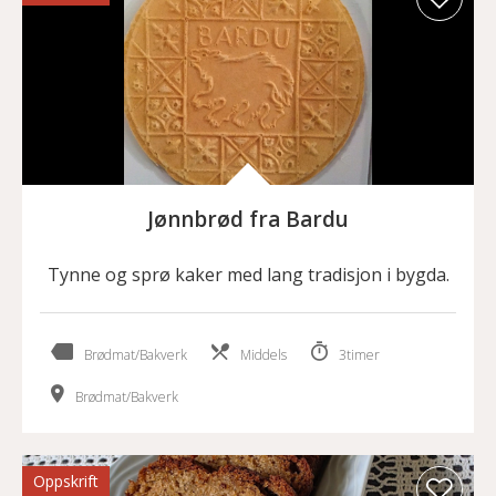
Jønnbrød fra Bardu
Tynne og sprø kaker med lang tradisjon i bygda.
Brødmat/Bakverk
Middels
3timer
Brødmat/Bakverk
Oppskrift