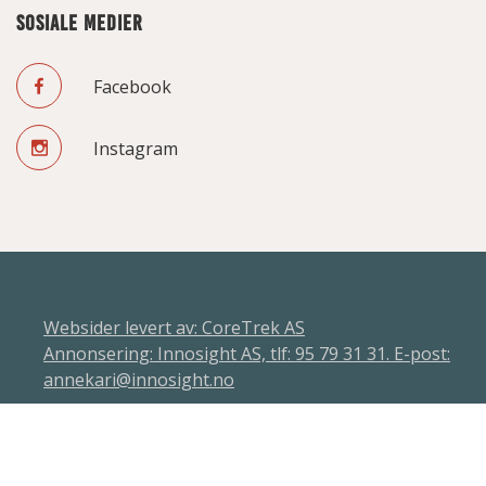
SOSIALE MEDIER
Facebook
Instagram
Websider levert av: CoreTrek AS
Annonsering: Innosight AS, tlf: 95 79 31 31. E-post:
annekari@innosight.no