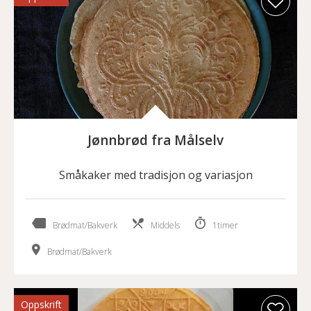
Jønnbrød fra Målselv
Småkaker med tradisjon og variasjon
Brødmat/Bakverk
Middels
1timer
Brødmat/Bakverk
Oppskrift