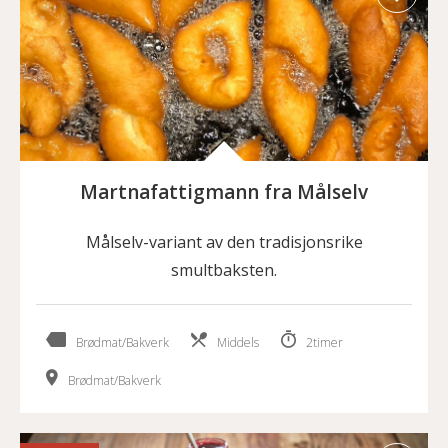
Martnafattigmann fra Målselv
Målselv-variant av den tradisjonsrike
smultbaksten.
Brødmat/Bakverk
Middels
2timer
Brødmat/Bakverk