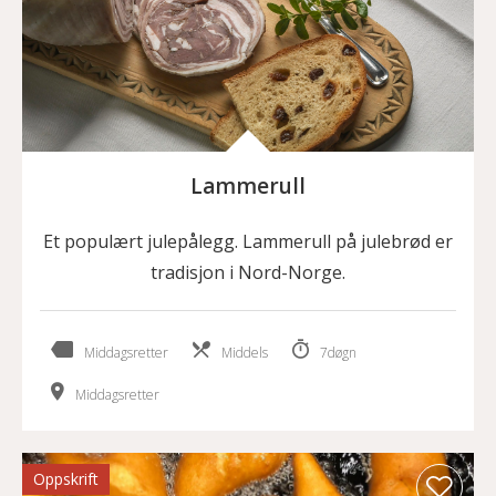
Lammerull
Et populært julepålegg. Lammerull på julebrød er
tradisjon i Nord-Norge.
Middagsretter
Middels
7døgn
Middagsretter
Oppskrift