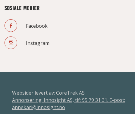
SOSIALE MEDIER
Facebook
Instagram
Websider levert av: CoreTrek AS
Annonsering: Innosight AS, tlf: 95 79 31 31. E-post:
annekari@innosight.no