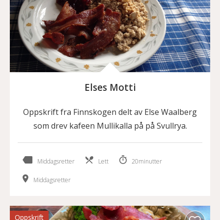
Elses Motti
Oppskrift fra Finnskogen delt av Else Waalberg
som drev kafeen Mullikalla på på Svullrya.
Middagsretter
Lett
20minutter
Middagsretter
Oppskrift