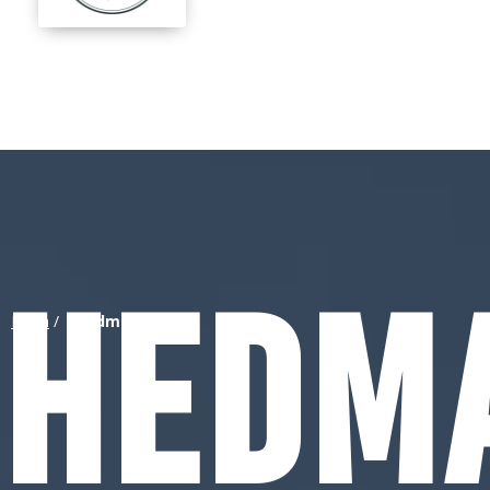
Hedm
Hjem
/
Hedmark