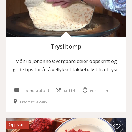
Trysiltomp
Målfrid Johanne Øvergaard deler oppskrift og
gode tips for å få vellykket takkebakst fra Trysil.
Brødmat/Bakverk
Middels
60minutter
Brødmat/Bakverk
Oppskrift