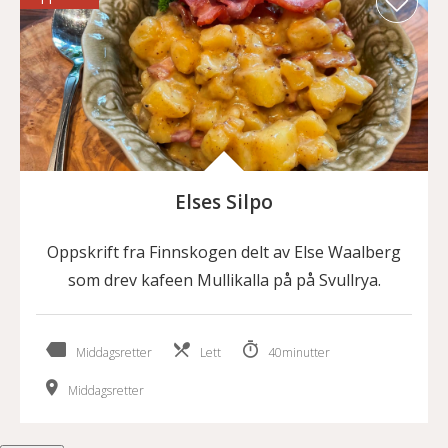
Elses Silpo
Oppskrift fra Finnskogen delt av Else Waalberg
som drev kafeen Mullikalla på på Svullrya.
Middagsretter
Lett
40minutter
Middagsretter