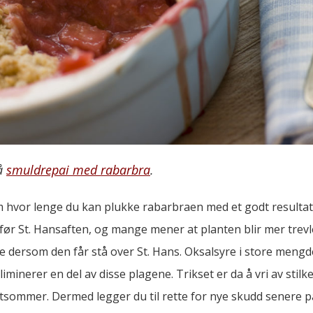
på
smuldrepai med rabarbra
.
m hvor lenge du kan plukke rabarbraen med et godt resulta
før St. Hansaften, og mange mener at planten blir mer trevl
e dersom den får stå over St. Hans. Oksalsyre i store mengd
minerer en del av disse plagene. Trikset er da å vri av stil
tsommer. Dermed legger du til rette for nye skudd senere 