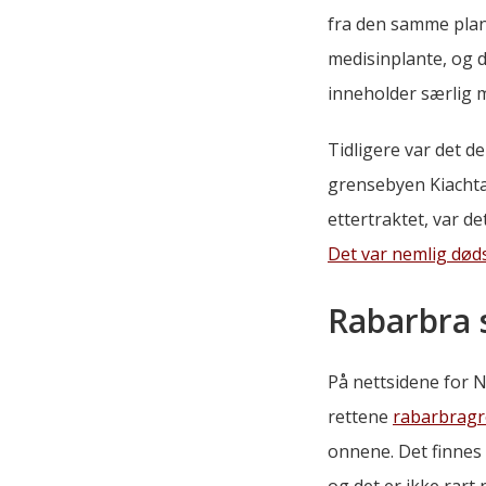
fra den samme plant
medisinplante, og d
inneholder særlig my
Tidligere var det 
grensebyen Kiachta
ettertraktet, var d
Det var nemlig død
Rabarbra 
På nettsidene for N
rettene
rabarbragr
onnene. Det finnes 
og det er ikke rart