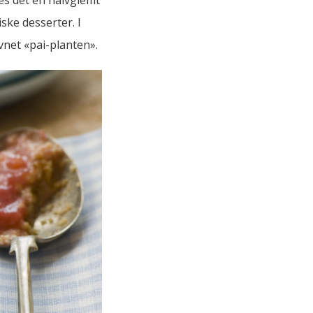
ske desserter. I
avnet «pai-planten».