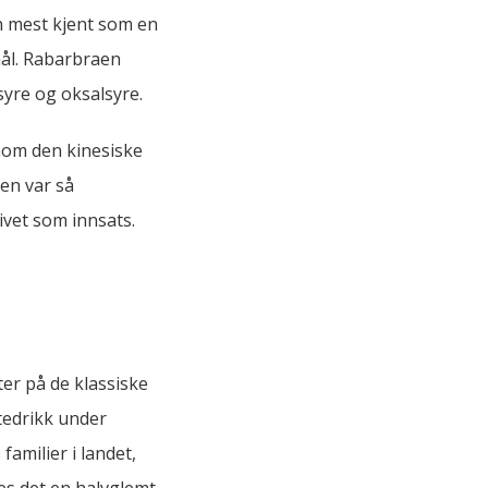
en mest kjent som en
mål. Rabarbraen
esyre og oksalsyre.
nom den kinesiske
en var så
ivet som innsats.
ter på de klassiske
tedrikk under
amilier i landet,
nes det en halvglemt