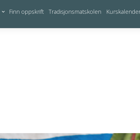
Finn oppskrift
Tradisjonsmatskolen
Kurskalende
ß