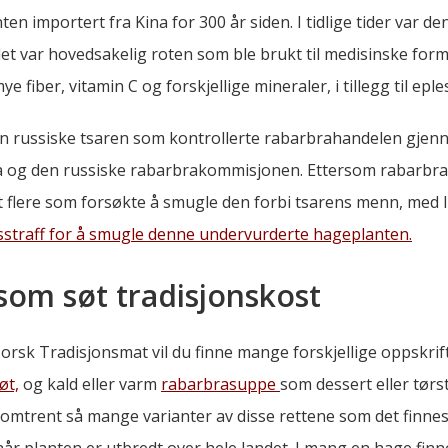
en importert fra Kina for 300 år siden. I tidlige tider var d
et var hovedsakelig roten som ble brukt til medisinske for
e fiber, vitamin C og forskjellige mineraler, i tillegg til epl
den russiske tsaren som kontrollerte rabarbrahandelen gjen
 og den russiske rabarbrakommisjonen. Ettersom rabarbra
et flere som forsøkte å smugle den forbi tsarens menn, med l
sstraff for å smugle denne undervurderte hageplanten.
som søt tradisjonskost
orsk Tradisjonsmat vil du finne mange forskjellige oppskrif
øt,
og kald eller varm
rabarbrasuppe
som dessert eller tørs
omtrent så mange varianter av disse rettene som det finnes f
 når planten er utbredt over hele landet. I mang en hage fin