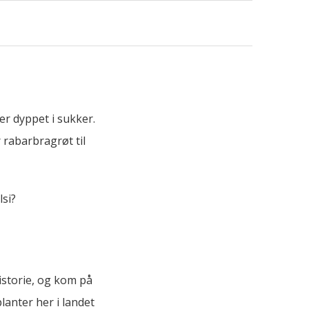
r dyppet i sukker.
 rabarbragrøt til
si?
storie, og kom på
lanter her i landet