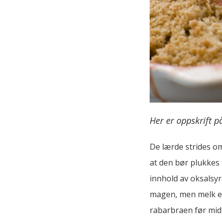
Her er oppskrift 
De lærde strides o
at den bør plukkes 
innhold av oksalsyr
magen, men melk eli
rabarbraen før mid