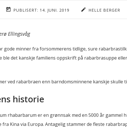
PUBLISERT: 14. JUNI. 2019
HELLE BERGER
rø Ellingsvåg
r gode minner fra forsommerens tidlige, sure rabarbrastilke
ge ble det kanskje familiens oppskrift på rabarbrasuppe eller
r mer ved rabarbraen enn barndomsminnene kanskje skulle til
ns historie
eum rhabarbarum er en grønnsak med en 5000 år gammel hi
ge fra Kina via Europa. Antagelig stammer de fleste rabarbrap