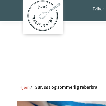
Sur,
Fylker
søt
og
sommerlig
rabarbra
Hjem
/
Sur, søt og sommerlig rabarbra