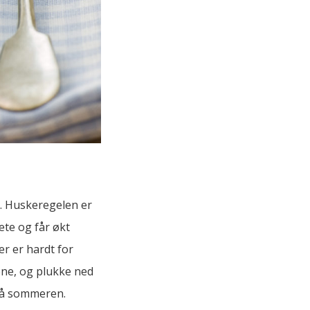
t. Huskeregelen er
ete og får økt
er er hardt for
kene, og plukke ned
på sommeren.