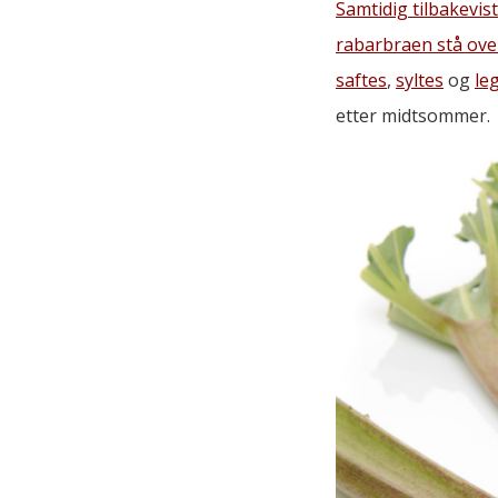
Samtidig tilbakevis
rabarbraen stå ove
saftes
,
syltes
og
le
etter midtsommer.