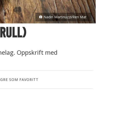
Nadin Martinuzzi/Ren Mat
rull)
nnelag. Oppskrift med
AGRE SOM FAVORITT