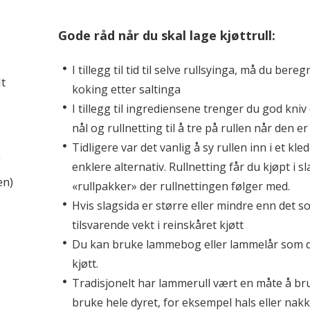
Gode råd når du skal lage kjøttrull:
I tillegg til tid til selve rullsyinga, må du bereg
lt
koking etter saltinga
I tillegg til ingrediensene trenger du god kniv
nål og rullnetting til å tre på rullen når den er
Tidligere var det vanlig å sy rullen inn i et kled
)
enklere alternativ. Rullnetting får du kjøpt i sl
en)
«rullpakker» der rullnettingen følger med.
Hvis slagsida er større eller mindre enn det s
tilsvarende vekt i reinskåret kjøtt
Du kan bruke lammebog eller lammelår som du b
kjøtt.
Tradisjonelt har lammerull vært en måte å bru
bruke hele dyret, for eksempel hals eller nakk