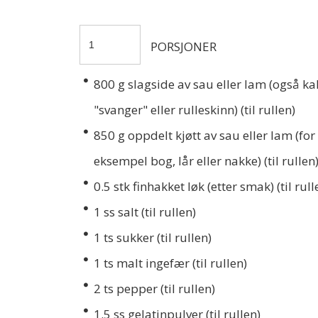
PORSJONER
800
g slagside av sau eller lam (også ka
"svanger" eller rulleskinn) (til rullen)
850
g oppdelt kjøtt av sau eller lam (for
eksempel bog, lår eller nakke) (til rullen
0.5
stk finhakket løk (etter smak) (til rull
1
ss salt (til rullen)
1
ts sukker (til rullen)
1
ts malt ingefær (til rullen)
2
ts pepper (til rullen)
1.5
ss gelatinpulver (til rullen)