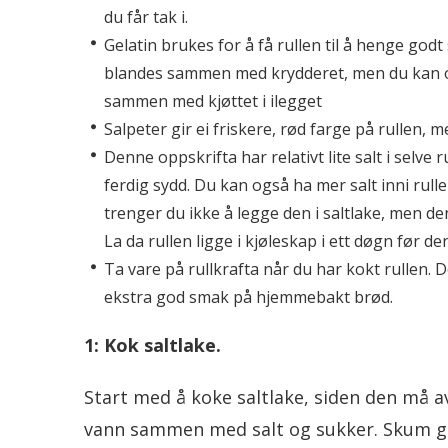
du får tak i.
Gelatin brukes for å få rullen til å henge go
blandes sammen med krydderet, men du kan og
sammen med kjøttet i ilegget
Salpeter gir ei friskere, rød farge på rullen,
Denne oppskrifta har relativt lite salt i selve 
ferdig sydd. Du kan også ha mer salt inni rulle
trenger du ikke å legge den i saltlake, men de
La da rullen ligge i kjøleskap i ett døgn før de
Ta vare på rullkrafta når du har kokt rullen. 
ekstra god smak på hjemmebakt brød.
1: Kok saltlake.
Start med å koke saltlake, siden den må av
vann sammen med salt og sukker. Skum god