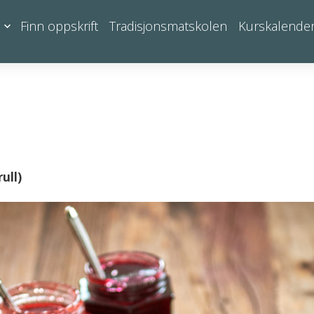
Finn oppskrift
Tradisjonsmatskolen
Kurskalende
ull)