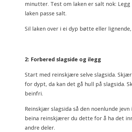
minutter. Test om laken er salt nok: Legg e
laken passe salt.
Sil laken over i ei dyp bøtte eller lignende,
2: Forbered slagside og ilegg
Start med reinskjære selve slagsida. Skjæ
for dypt, da kan det gå hull på slagsida. S
beinfri.
Reinskjær slagsida så den noenlunde jevn 
beina reinskjærer du dette for å ha det inni r
andre deler.