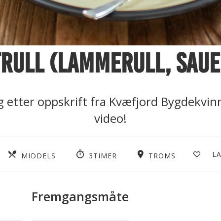
trull (lammerull, saue
g etter oppskrift fra Kvæfjord Bygdekvi
video!
L
MIDDELS
3TIMER
TROMS
Fremgangsmåte