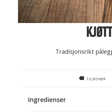
Kjøt
Tradisjonsrikt påleg
TILBEHØR
Ingredienser