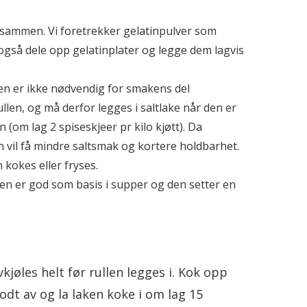
dt sammen. Vi foretrekker gelatinpulver som
så dele opp gelatinplater og legge dem lagvis
 men er ikke nødvendig for smakens del
rullen, og må derfor legges i saltlake når den er
n (om lag 2 spiseskjeer pr kilo kjøtt). Da
n vil få mindre saltsmak og kortere holdbarhet.
n kokes eller fryses.
Den er god som basis i supper og den setter en
kjøles helt før rullen legges i. Kok opp
t av og la laken koke i om lag 15