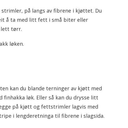
e strimler, på langs av fibrene i kjøttet. Du
t å ta med litt fett i små biter eller
 lett tørr.
akk løken.
nten kan du blande terninger av kjøtt med
inhakka løk. Eller så kan du drysse litt
egge på kjøtt og fettstrimler lagvis med
tripe i lengderetninga til fibrene i slagsida.