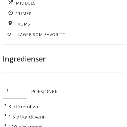
MIDDELS
1TIMER
TROMS
LAGRE SOM FAVORITT
Ingredienser
PORSJONER
3
dl kremfløte
1.5
dl kaldt vann
150
g hvetemel