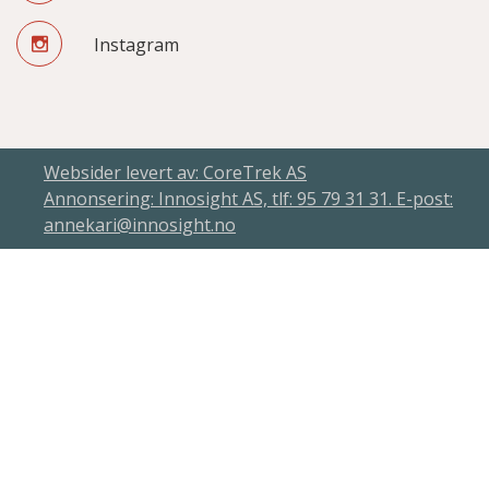
Instagram
Websider levert av: CoreTrek AS
Annonsering: Innosight AS, tlf: 95 79 31 31. E-post:
annekari@innosight.no