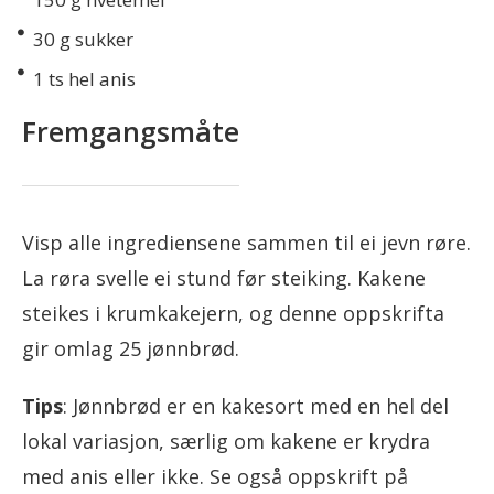
30
g sukker
1
ts hel anis
Fremgangsmåte
Visp alle ingrediensene sammen til ei jevn røre.
La røra svelle ei stund før steiking. Kakene
steikes i krumkakejern, og denne oppskrifta
gir omlag 25 jønnbrød.
Tips
: Jønnbrød er en kakesort med en hel del
lokal variasjon, særlig om kakene er krydra
med anis eller ikke. Se også oppskrift på