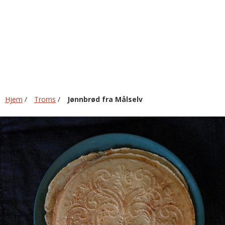
Målselv
Hjem
/
Troms
/
Jønnbrød fra Målselv