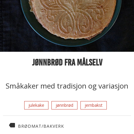
Jønnbrød fra Målselv
Småkaker med tradisjon og variasjon
julekake
jønnbrød
jernbakst
BRØDMAT/BAKVERK