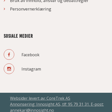
Bruk av innhold, ansvar og debattregler
Personvernerklæring
SOSIALE MEDIER
Facebook
Instagram
Websider levert av: CoreTrek AS
Annonsering: Innosight AS, tlf: 95 79 31 31. E-post:
annekari@innosight.no