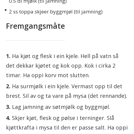
0.5
dl mjølk (til jamning)
2
ss toppa skjeer byggmjøl (til jamning)
Fremgangsmåte
Ha kjøt og flesk i ein kjele. Hell på vatn så
det dekkar kjøtet og kok opp. Kok i cirka 2
timar. Ha oppi korv mot slutten.
Ha surmjølk i ein kjele. Vermast opp til det
brest. Sil av og ta vare på mysa (det rennande).
Lag jamning av søtmjølk og byggmjøl.
Skjer kjøt, flesk og pølse i terninger. Slå
kjøttkrafta i mysa til den er passe salt. Ha oppi