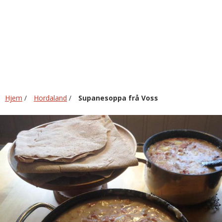
Voss
Hjem
/
Hordaland
/
Supanesoppa frå Voss