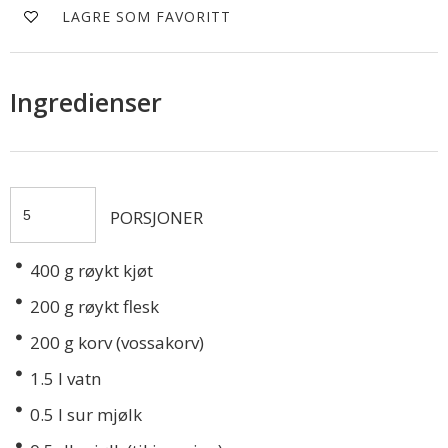
LAGRE SOM FAVORITT
Ingredienser
PORSJONER
400
g røykt kjøt
200
g røykt flesk
200
g korv (vossakorv)
1.5
l vatn
0.5
l sur mjølk