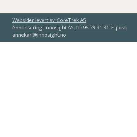
Websider levert av: CoreTrek AS
Annonsering: Innosight AS, tlf: 95 79 31 31. E-post:
annekari@innosight.no