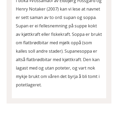
I boka «Vossamat» av Eldbjørg Fossgard og
Henry Notaker (2007) kan vi lese at navnet
er sett saman av to ord: supan og soppa.
Supan er ei fellesnemning på suppe kokt
av kjøttkraft eller fiskekraft. Soppa er brukt
om flatbrødbitar med mjølk oppå (som
kalles soll andre stader). Supanesoppa er
altså flatbrødbitar med kjøttkraft. Den kan
lagast med og utan poteter, og vart nok
mykje brukt om våren det byrja å bli tomt i
potetlageret.