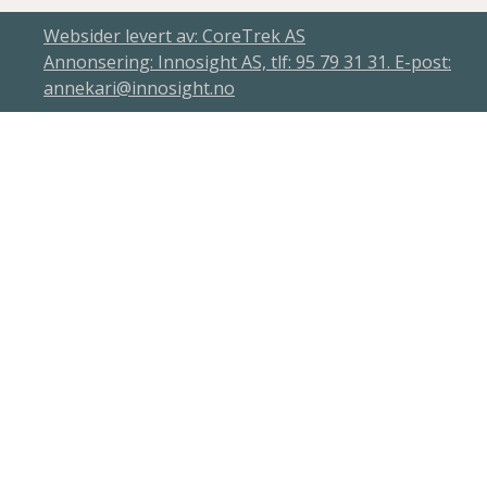
Websider levert av: CoreTrek AS
Annonsering: Innosight AS, tlf: 95 79 31 31. E-post:
annekari@innosight.no