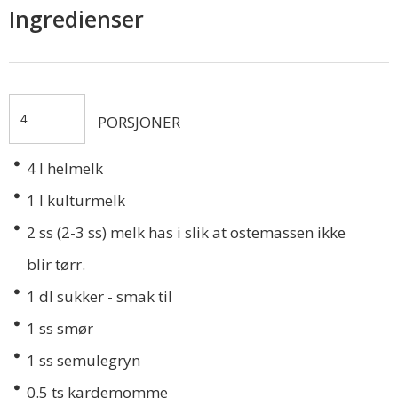
Ingredienser
PORSJONER
4
l helmelk
1
l kulturmelk
2
ss (2-3 ss) melk has i slik at ostemassen ikke
blir tørr.
1
dl sukker - smak til
1
ss smør
1
ss semulegryn
0.5
ts kardemomme