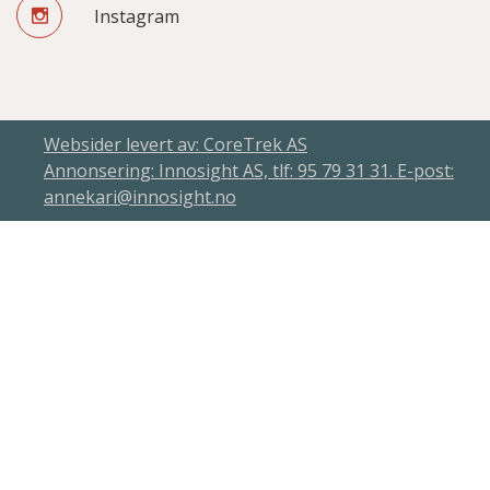
Instagram
Websider levert av: CoreTrek AS
Annonsering: Innosight AS, tlf: 95 79 31 31. E-post:
annekari@innosight.no