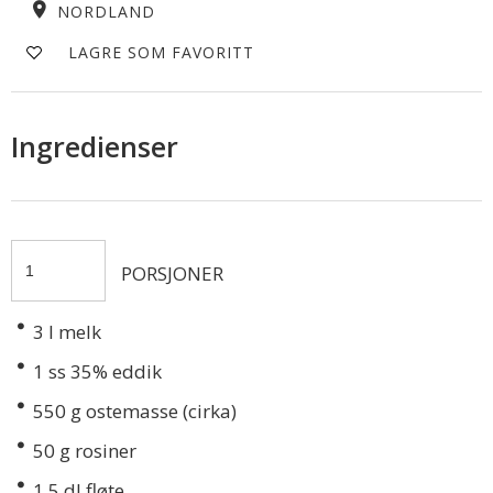
NORDLAND
LAGRE SOM FAVORITT
Ingredienser
PORSJONER
3
l melk
1
ss 35% eddik
550
g ostemasse (cirka)
50
g rosiner
1.5
dl fløte