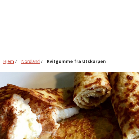
Utskarpen
Hjem
/
Nordland
/
Kvitgomme fra Utskarpen