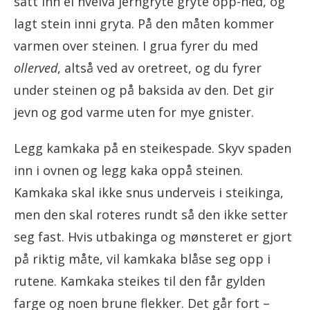
satt inn ei hvelva jerngryte gryte opp-ned, og
lagt stein inni gryta. På den måten kommer
varmen over steinen. I grua fyrer du med
ollerved
, altså ved av oretreet, og du fyrer
under steinen og på baksida av den. Det gir
jevn og god varme uten for mye gnister.
Legg kamkaka på en steikespade. Skyv spaden
inn i ovnen og legg kaka oppå steinen.
Kamkaka skal ikke snus underveis i steikinga,
men den skal roteres rundt så den ikke setter
seg fast. Hvis utbakinga og mønsteret er gjort
på riktig måte, vil kamkaka blåse seg opp i
rutene. Kamkaka steikes til den får gylden
farge og noen brune flekker. Det går fort –