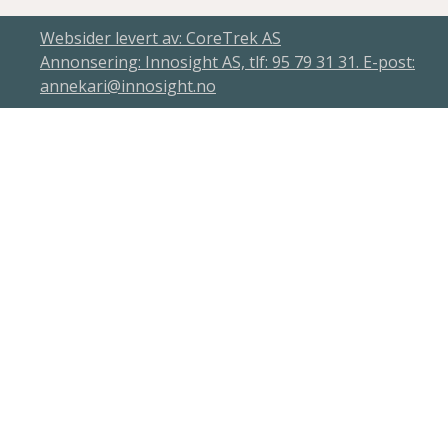
Websider levert av: CoreTrek AS
Annonsering: Innosight AS, tlf: 95 79 31 31. E-post:
annekari@innosight.no