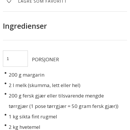
LAGRE SOM FAVORITT
Ingredienser
PORSJONER
200
g margarin
2
l melk (skumma, lett eller hel)
200
g fersk gjær eller tilsvarende mengde
tørrgjær (1 pose tørrgjær = 50 gram fersk gjær))
1
kg sikta fint rugmel
2
kg hvetemel