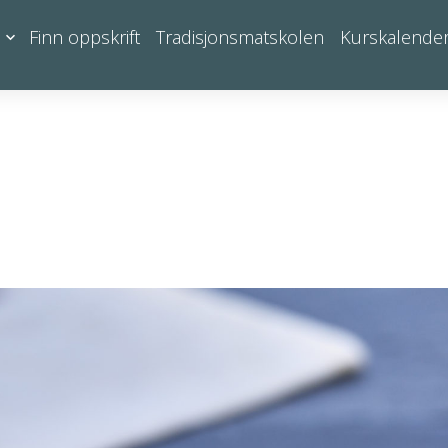
Finn oppskrift
Tradisjonsmatskolen
Kurskalende