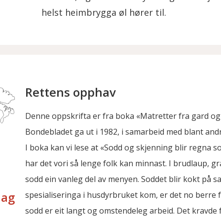
helst heimbrygga øl hører til.
Rettens opphav
Denne oppskrifta er fra boka «Matretter fra gard 
Bondebladet ga ut i 1982, i samarbeid med blant and
I boka kan vi lese at «Sodd og skjenning blir regna 
har det vori så lenge folk kan minnast. I brudlaup, g
sodd ein vanleg del av menyen. Soddet blir kokt på sa
spesialiseringa i husdyrbruket kom, er det no berre 
lag
sodd er eit langt og omstendeleg arbeid. Det kravde