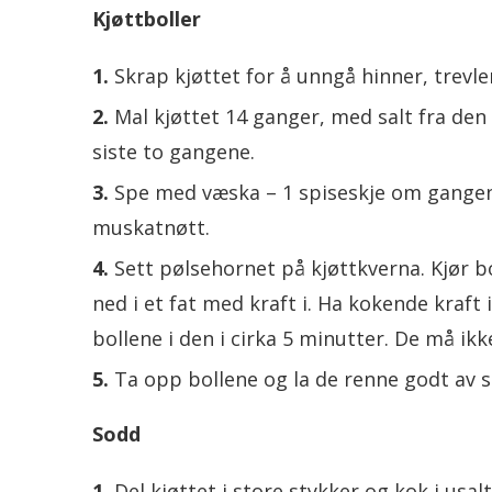
Kjøttboller
Skrap kjøttet for å unngå hinner, trevler
Mal kjøttet 14 ganger, med salt fra de
siste to gangene.
Spe med væska – 1 spiseskje om gangen 
muskatnøtt.
Sett pølsehornet på kjøttkverna. Kjør 
ned i et fat med kraft i. Ha kokende kraft 
bollene i den i cirka 5 minutter. De må ikk
Ta opp bollene og la de renne godt av se
Sodd
Del kjøttet i store stykker og kok i usal