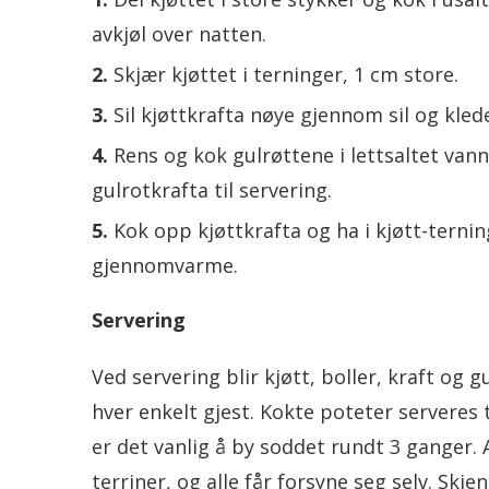
avkjøl over natten.
Skjær kjøttet i terninger, 1 cm store.
Sil kjøttkrafta nøye gjennom sil og kled
Rens og kok gulrøttene i lettsaltet vann
gulrotkrafta til servering.
Kok opp kjøttkrafta og ha i kjøtt-ternin
gjennomvarme.
Servering
Ved servering blir kjøtt, boller, kraft og g
hver enkelt gjest. Kokte poteter serveres
er det vanlig å by soddet rundt 3 ganger. 
terriner, og alle får forsyne seg selv. Skj