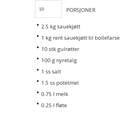
PORSJONER
2.5
kg sauekjøtt
1
kg rent sauekjøtt til bollefarse
10
stk gulrøtter
100
g nyretalg
1
ss salt
1.5
ss potetmel
0.75
l melk
0.25
l fløte