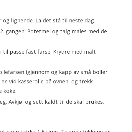
 og lignende. La det stå til neste dag.
n 2. gangen. Potetmel og talg males med de
til passe fast farse. Krydre med malt
bollefarsen igjennom og kapp av små boller
i en vid kasserolle på ovnen, og trekk
e koke.
g. Avkjøl og sett kaldt til de skal brukes.
tet vann i cirka 1,5 time. Ta opp stykkene og