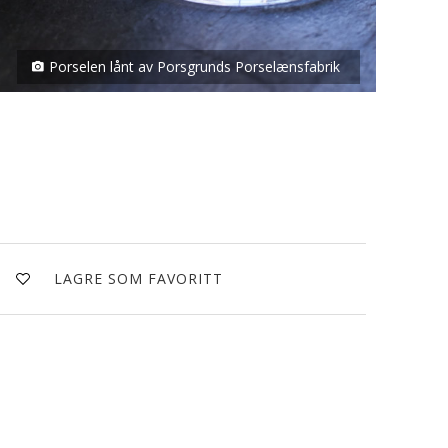
Porselen lånt av Porsgrunds Porselænsfabrik
LAGRE SOM FAVORITT