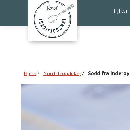
Sodd
Fylker
fra
Inderøy
Hjem
/
Nord-Trøndelag
/
Sodd fra Inderøy