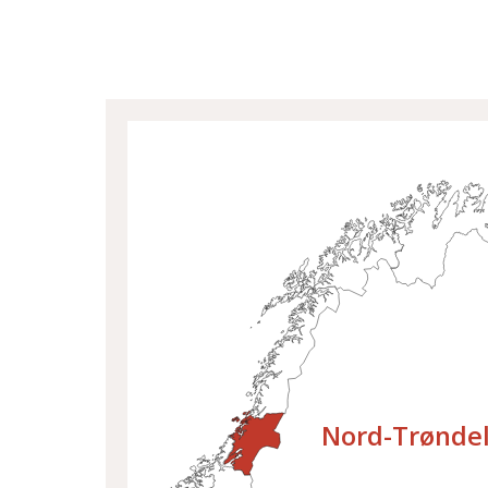
Velg fylke
Nord-Trønde