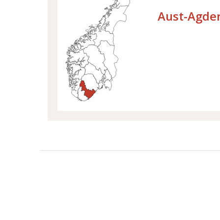
Velg fylke
Aust-Agde