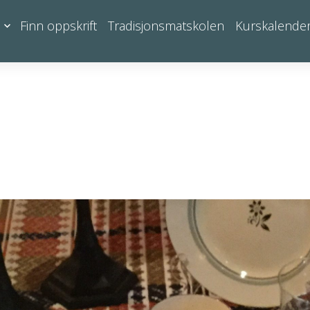
Finn oppskrift
Tradisjonsmatskolen
Kurskalende