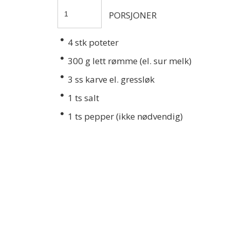
PORSJONER
4
stk poteter
300
g lett rømme (el. sur melk)
3
ss karve el. gressløk
1
ts salt
1
ts pepper (ikke nødvendig)