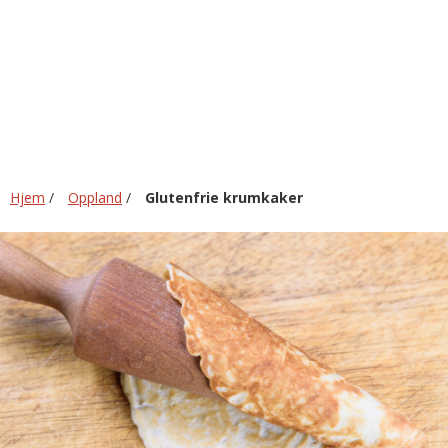
Hjem
/
Oppland
/
Glutenfrie krumkaker