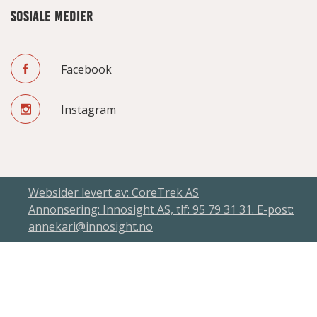
SOSIALE MEDIER
Facebook
Instagram
Websider levert av: CoreTrek AS
Annonsering: Innosight AS, tlf: 95 79 31 31. E-post:
annekari@innosight.no