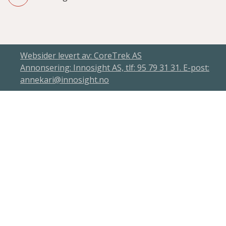
Websider levert av: CoreTrek AS
Annonsering: Innosight AS, tlf: 95 79 31 31. E-post:
annekari@innosight.no