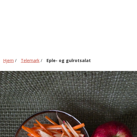
gulrotsalat
Hjem
/
Telemark
/
Eple- og gulrotsalat