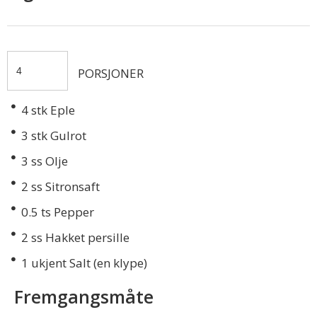
PORSJONER
4
stk Eple
3
stk Gulrot
3
ss Olje
2
ss Sitronsaft
0.5
ts Pepper
2
ss Hakket persille
1
ukjent Salt (en klype)
Fremgangsmåte