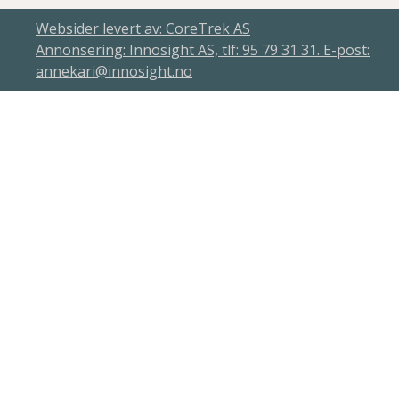
Websider levert av: CoreTrek AS
Annonsering: Innosight AS, tlf: 95 79 31 31. E-post:
annekari@innosight.no