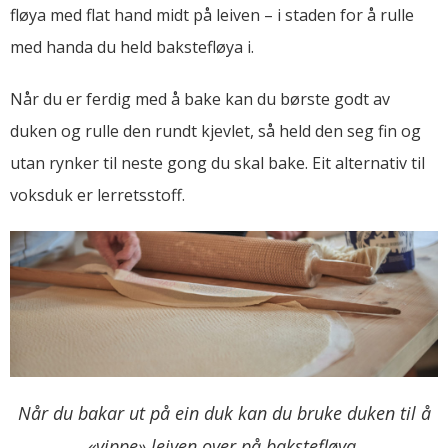
fløya med flat hand midt på leiven – i staden for å rulle
med handa du held bakstefløya i.
Når du er ferdig med å bake kan du børste godt av
duken og rulle den rundt kjevlet, så held den seg fin og
utan rynker til neste gong du skal bake. Eit alternativ til
voksduk er lerretsstoff.
Når du bakar ut på ein duk kan du bruke duken til å
«vippe» leiven over på bakstefløya.