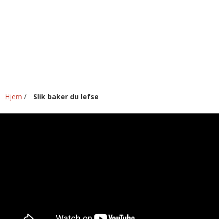
du
lefse
Hjem
/
Slik baker du lefse