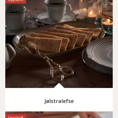
Jølstralefse
Oppskrift