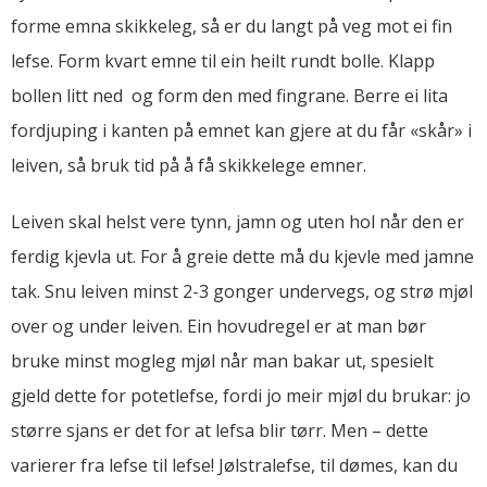
forme emna skikkeleg, så er du langt på veg mot ei fin
lefse. Form kvart emne til ein heilt rundt bolle. Klapp
bollen litt ned og form den med fingrane. Berre ei lita
fordjuping i kanten på emnet kan gjere at du får «skår» i
leiven, så bruk tid på å få skikkelege emner.
Leiven skal helst vere tynn, jamn og uten hol når den er
ferdig kjevla ut. For å greie dette må du kjevle med jamne
tak. Snu leiven minst 2-3 gonger undervegs, og strø mjøl
over og under leiven. Ein hovudregel er at man bør
bruke minst mogleg mjøl når man bakar ut, spesielt
gjeld dette for potetlefse, fordi jo meir mjøl du brukar: jo
større sjans er det for at lefsa blir tørr. Men – dette
varierer fra lefse til lefse! Jølstralefse, til dømes, kan du