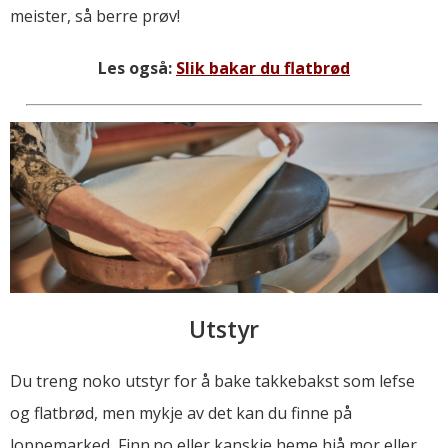
meister, så berre prøv!
Les også:
Slik bakar du flatbrød
Utstyr
Du treng noko utstyr for å bake takkebakst som lefse
og flatbrød, men mykje av det kan du finne på
loppemarked, Finn.no eller kanskje heme hjå mor eller