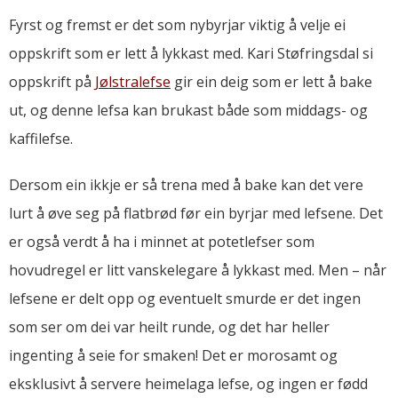
Fyrst og fremst er det som nybyrjar viktig å velje ei
oppskrift som er lett å lykkast med. Kari Støfringsdal si
oppskrift på
Jølstralefse
gir ein deig som er lett å bake
ut, og denne lefsa kan brukast både som middags- og
kaffilefse.
Dersom ein ikkje er så trena med å bake kan det vere
lurt å øve seg på flatbrød før ein byrjar med lefsene. Det
er også verdt å ha i minnet at potetlefser som
hovudregel er litt vanskelegare å lykkast med. Men – når
lefsene er delt opp og eventuelt smurde er det ingen
som ser om dei var heilt runde, og det har heller
ingenting å seie for smaken! Det er morosamt og
eksklusivt å servere heimelaga lefse, og ingen er fødd