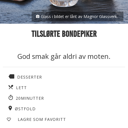
Glass i bildet er lånt av Magnor Glassverk.
Tilslørte bondepiker
God smak går aldri av moten.
DESSERTER
LETT
20MINUTTER
ØSTFOLD
LAGRE SOM FAVORITT