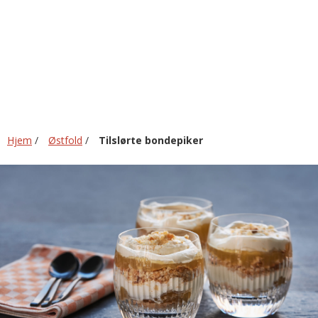
Hjem
/
Østfold
/
Tilslørte bondepiker