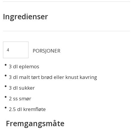
Ingredienser
PORSJONER
3
dl eplemos
3
dl malt tørt brød eller knust kavring
3
dl sukker
2
ss smør
2.5
dl kremfløte
Fremgangsmåte