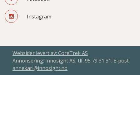
Instagram
Websider levert av: CoreTrek AS
Annonsering: Innosight AS, tlf: 95 79 31 31. E-post:
annekari@innosight.no