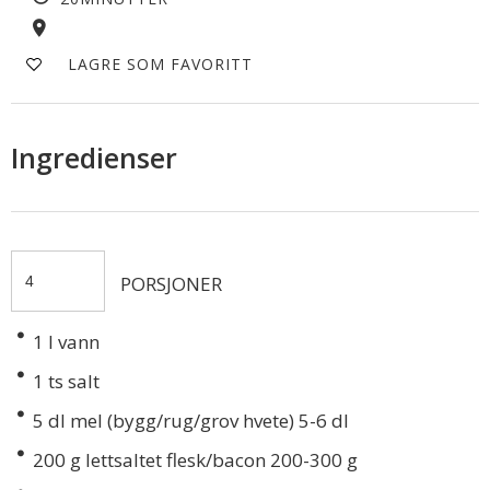
LAGRE SOM FAVORITT
Ingredienser
PORSJONER
1
l vann
1
ts salt
5
dl mel (bygg/rug/grov hvete) 5-6 dl
200
g lettsaltet flesk/bacon 200-300 g