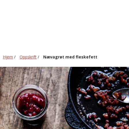
fleskefett
Hjem
/
Oppskrift
/
Nævagrøt med fleskefett