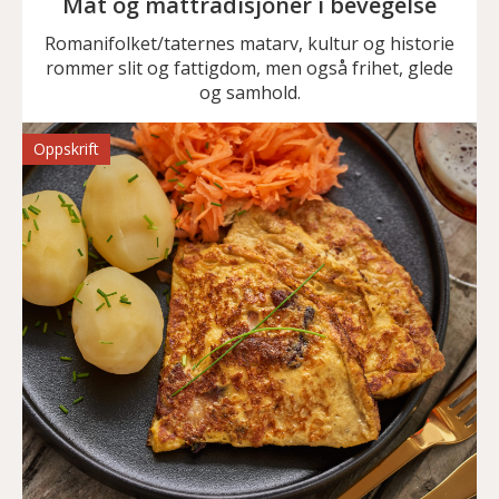
Mat og mattradisjoner i bevegelse
Romanifolket/taternes matarv, kultur og historie
rommer slit og fattigdom, men også frihet, glede
og samhold.
Oppskrift