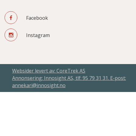
Facebook
Instagram
Websider levert av: CoreTrek AS
Annonsering: Innosight AS, tlf: 95 79 31 31. E-post:
annekari@innosight.no