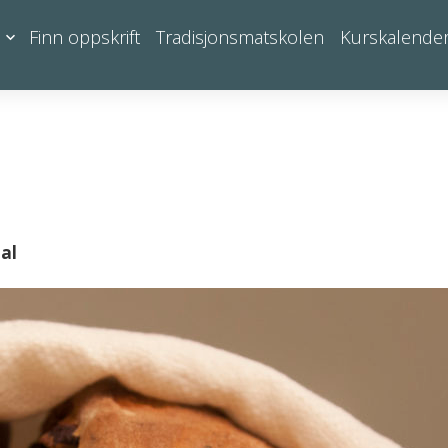
Finn oppskrift
Tradisjonsmatskolen
Kurskalende
al