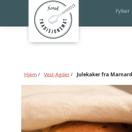
Julekaker
Fylker
fra
Marnardal
Hjem
/
Vest-Agder
/
Julekaker fra Marnard