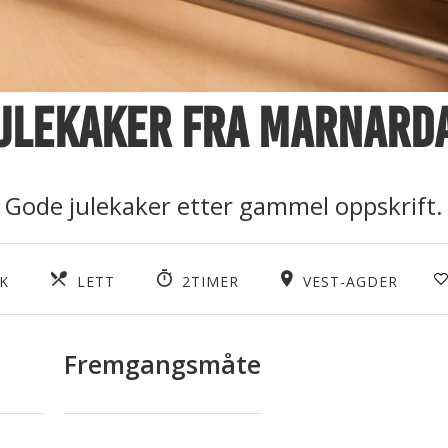
ulekaker fra Marnard
Gode julekaker etter gammel oppskrift.
K
LETT
2TIMER
VEST-AGDER
Fremgangsmåte