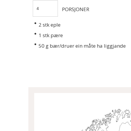
PORSJONER
2
stk eple
1
stk pære
50
g bær/druer ein måte ha liggjande