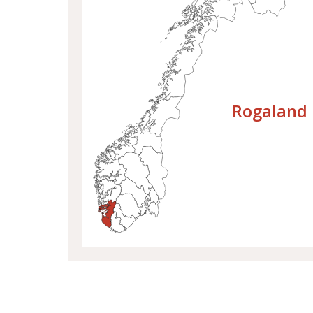
Velg fylke
Rogaland