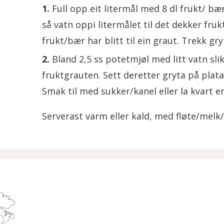
Full opp eit litermål med 8 dl frukt/ bæ
så vatn oppi litermålet til det dekker fruk
frukt/bær har blitt til ein graut. Trekk gry
Bland 2,5 ss potetmjøl med litt vatn slikk
fruktgrauten. Sett deretter gryta på plata
Smak til med sukker/kanel eller la kvart en
Serverast varm eller kald, med fløte/melk/va