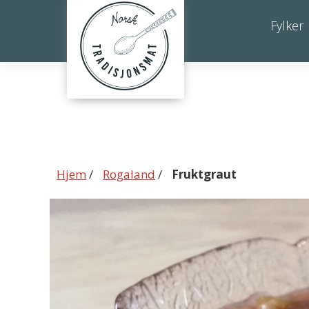
Fruktgraut
Fylker
Hjem
/
Rogaland
/
Fruktgraut