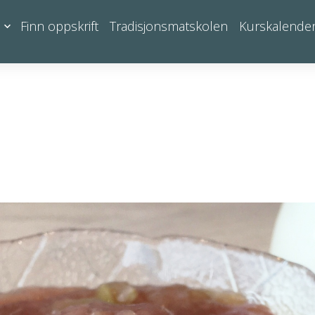
Finn oppskrift
Tradisjonsmatskolen
Kurskalende