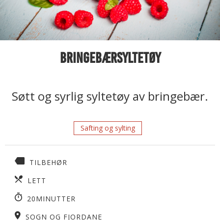
Bringebærsyltetøy
Søtt og syrlig syltetøy av bringebær.
Safting og sylting
TILBEHØR
LETT
20MINUTTER
SOGN OG FJORDANE