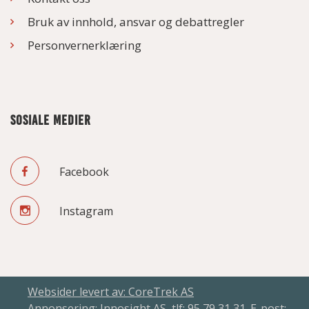
Bruk av innhold, ansvar og debattregler
Personvernerklæring
SOSIALE MEDIER
Facebook
Instagram
Websider levert av: CoreTrek AS
Annonsering: Innosight AS, tlf: 95 79 31 31. E-post: