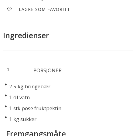
LAGRE SOM FAVORITT
Ingredienser
PORSJONER
2.5
kg bringebær
1
dl vatn
1
stk pose fruktpektin
1
kg sukker
Fremgangsmåte