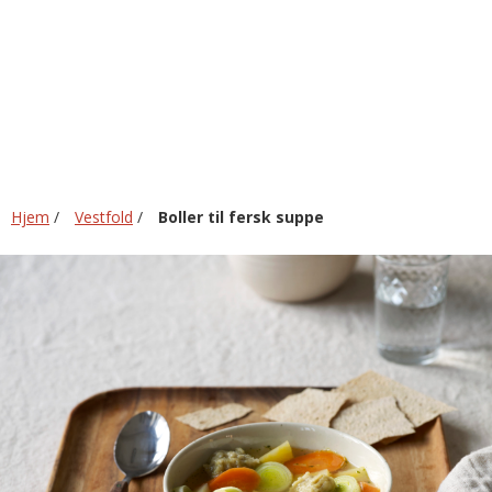
fersk
suppe
Hjem
/
Vestfold
/
Boller til fersk suppe