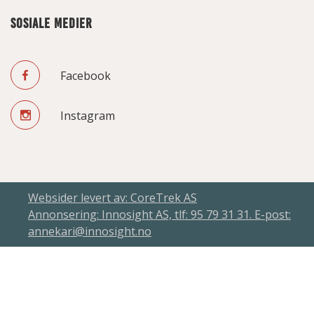
SOSIALE MEDIER
Facebook
Instagram
Websider levert av: CoreTrek AS
Annonsering: Innosight AS, tlf: 95 79 31 31. E-post:
annekari@innosight.no