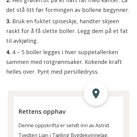
Hell grøten ut på et flatt fat med kanter. La
det stå litt før formingen av bollene begynner.
Bruk en fuktet spiseskje, handter skjeen
raskt for å få slette boller. Legg dem på et fat
til avkjøling.
4 – 5 boller legges i hver suppetallerken
sammen med rotgrønnsaker. Kokende kraft
helles over. Pynt med persilledryss.
Rettens opphav
Denne oppskrifta er sendt inn av Astrid
Tvedten Lian i Tjølling Bygdekvinnelag.