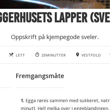
ggerhusets lapper (sve
Oppskrift på kjempegode sveler.
LETT
20MINUTTER
VESTFOLD
Fremgangsmåte
Egga røres sammen med sukkeret, natron 
minutt. Hell melka over i eggeblandinge