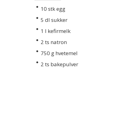
10
stk egg
5
dl sukker
1
l kefirmelk
2
ts natron
750
g hvetemel
2
ts bakepulver