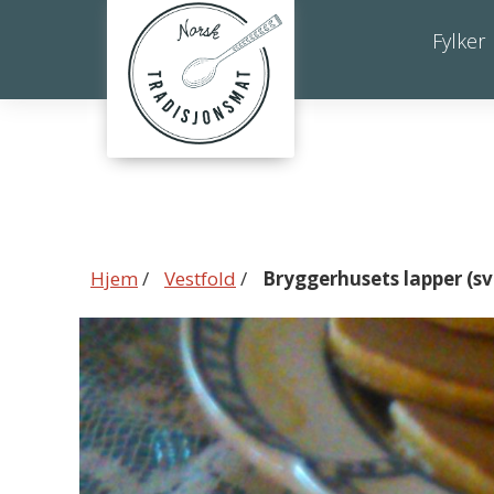
Bryggerhusets
Fylker
lapper
(sveler)
Hjem
/
Vestfold
/
Bryggerhusets lapper (sv