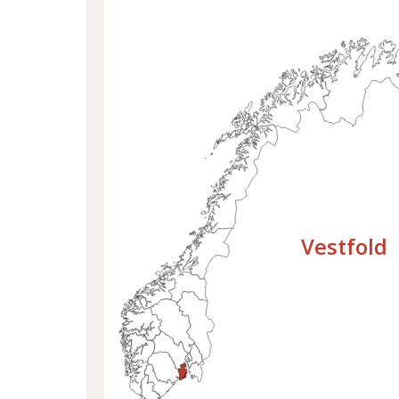
Velg fylke
Vestfold