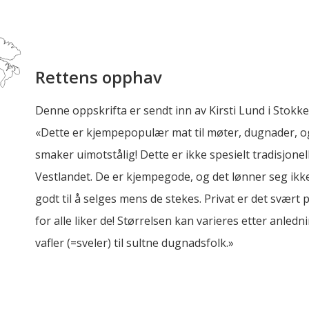
Rettens opphav
Denne oppskrifta er sendt inn av Kirsti Lund i Stokk
«Dette er kjempepopulær mat til møter, dugnader, og
smaker uimotstålig! Dette er ikke spesielt tradisjonel
Vestlandet. De er kjempegode, og det lønner seg ikke
godt til å selges mens de stekes. Privat er det svær
for alle liker de! Størrelsen kan varieres etter anled
vafler (=sveler) til sultne dugnadsfolk.»