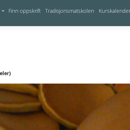
Finn oppskrift
Tradisjonsmatskolen
Kurskalende
eler)