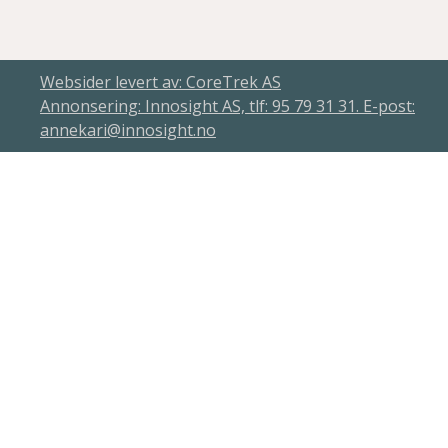
Websider levert av: CoreTrek AS
Annonsering: Innosight AS, tlf: 95 79 31 31. E-post:
annekari@innosight.no