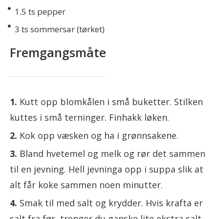
1.5
ts pepper
3
ts sommersar (tørket)
Fremgangsmåte
Kutt opp blomkålen i små buketter. Stilken
kuttes i små terninger. Finhakk løken.
Kok opp væsken og ha i grønnsakene.
Bland hvetemel og melk og rør det sammen
til en jevning. Hell jevninga opp i suppa slik at
alt får koke sammen noen minutter.
Smak til med salt og krydder. Hvis krafta er
salt fra før, trenger du ganske lite ekstra salt.