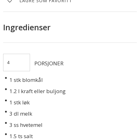
LAGRE SOM FAVORITT
Ingredienser
PORSJONER
1
stk blomkål
1.2
l kraft eller buljong
1
stk løk
3
dl melk
3
ss hvetemel
1.5
ts salt