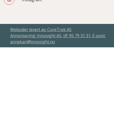
Websider levert av: CoreTrek AS
Annonsering: Innosight AS, tlf: 95 79 31 31. E-post:
annekari@innosight.no