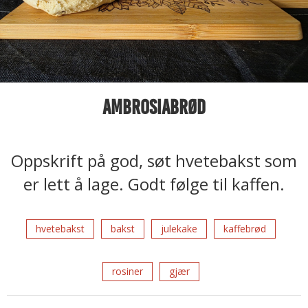
Ambrosiabrød
Oppskrift på god, søt hvetebakst som
er lett å lage. Godt følge til kaffen.
hvetebakst
bakst
julekake
kaffebrød
rosiner
gjær