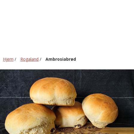
Hjem
/
Rogaland
/
Ambrosiabrød