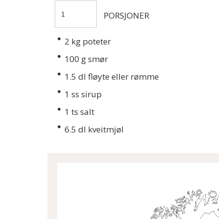
PORSJONER
2
kg poteter
100
g smør
1.5
dl fløyte eller rømme
1
ss sirup
1
ts salt
6.5
dl kveitmjøl