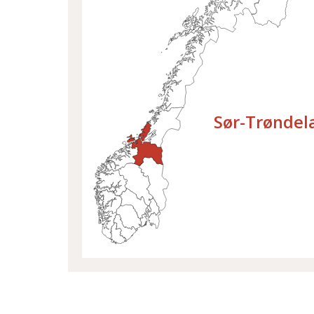
Velg fylke
Sør-Trøndel