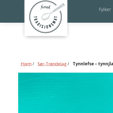
Tynnlefse
Fylker
–
tynnjlæms
Hjem
/
Sør-Trøndelag
/
Tynnlefse – tynnj