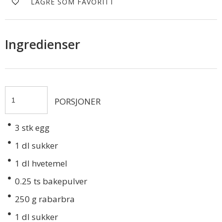
LAGRE SOM FAVORITT
Ingredienser
PORSJONER
3
stk egg
1
dl sukker
1
dl hvetemel
0.25
ts bakepulver
250
g rabarbra
1
dl sukker