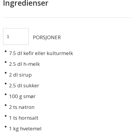
Ingredienser
PORSJONER
7.5
dl kefir eller kulturmelk
2.5
dl h-melk
2
dl sirup
2.5
dl sukker
100
g smør
2
ts natron
1
ts hornsalt
1
kg hvetemel