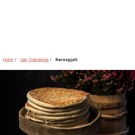
Hjem
/
Sør-Trøndelag
/
Rørospjalt