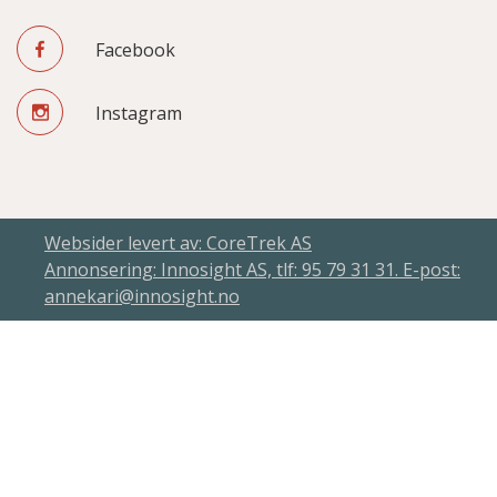
Facebook
Instagram
Websider levert av: CoreTrek AS
Annonsering: Innosight AS, tlf: 95 79 31 31. E-post:
annekari@innosight.no