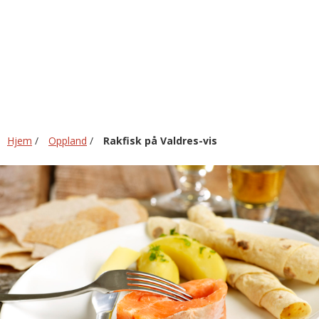
Valdres-
vis
Hjem
/
Oppland
/
Rakfisk på Valdres-vis