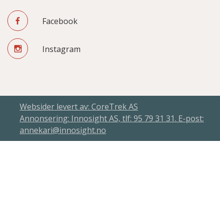
Facebook
Instagram
Websider levert av: CoreTrek AS
Annonsering: Innosight AS, tlf: 95 79 31 31. E-post:
annekari@innosight.no