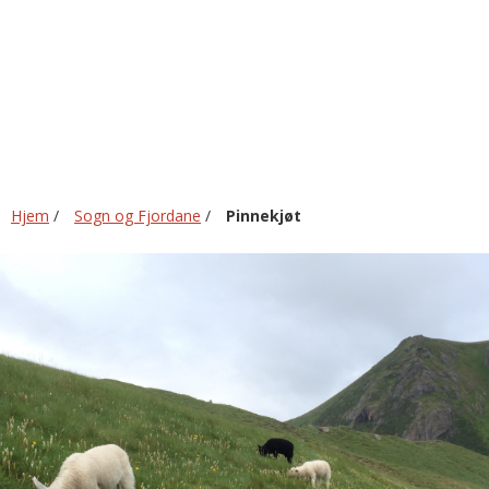
Hjem
/
Sogn og Fjordane
/
Pinnekjøt