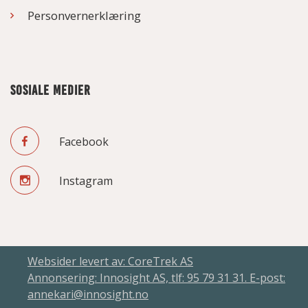
Personvernerklæring
SOSIALE MEDIER
Facebook
Instagram
Websider levert av: CoreTrek AS
Annonsering: Innosight AS, tlf: 95 79 31 31. E-post:
annekari@innosight.no