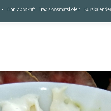
Finn oppskrift
Tradisjonsmatskolen
Kurskalende