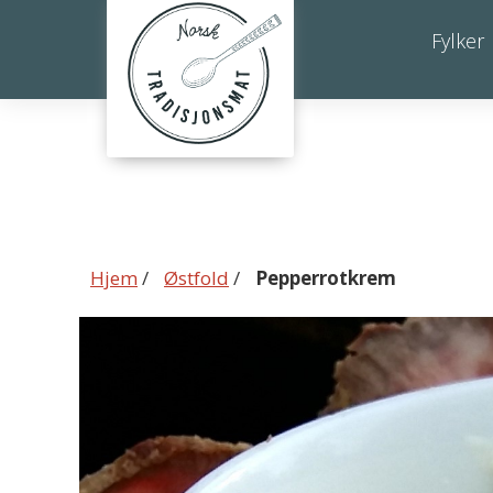
Pepperrotkrem
Fylker
Hjem
/
Østfold
/
Pepperrotkrem