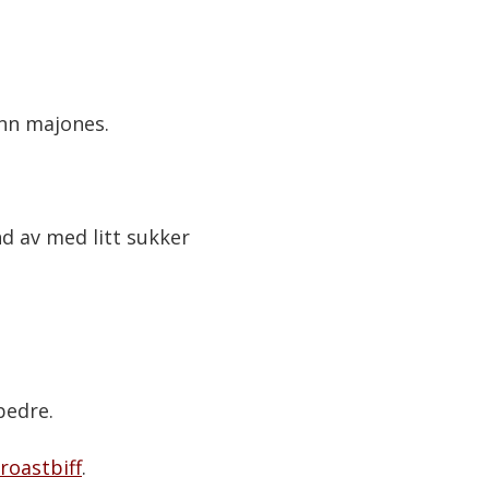
nn majones.
nd av med litt sukker
bedre.
roastbiff
.