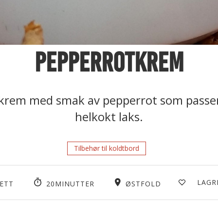
Pepperrotkrem
 krem med smak av pepperrot som passer 
helkokt laks.
Tilbehør til koldtbord
LAGR
ETT
20MINUTTER
ØSTFOLD