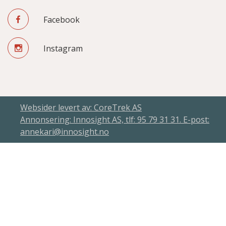
Facebook
Instagram
Websider levert av: CoreTrek AS
Annonsering: Innosight AS, tlf: 95 79 31 31. E-post:
annekari@innosight.no