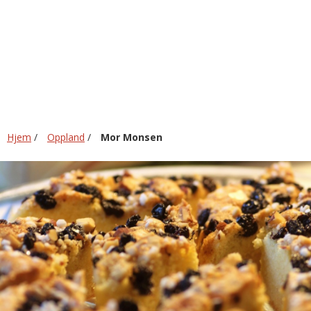
Hjem
/
Oppland
/
Mor Monsen