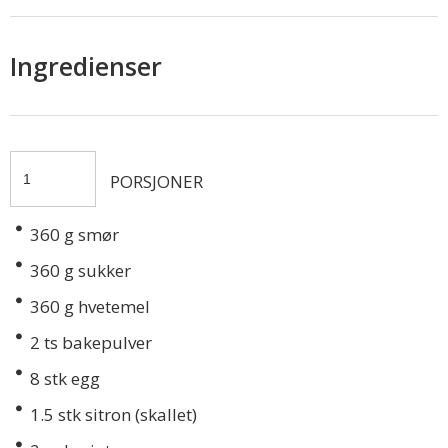
Ingredienser
PORSJONER
360
g smør
360
g sukker
360
g hvetemel
2
ts bakepulver
8
stk egg
1.5
stk sitron (skallet)