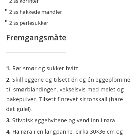
2
ss korinter
2
ss hakkede mandler
2
ss perlesukker
Fremgangsmåte
Rør smør og sukker hvitt.
Skill eggene og tilsett én og én eggeplomme
til smørblandingen, vekselsvis med melet og
bakepulver. Tilsett finrevet sitronskall (bare
det gule!).
Stivpisk eggehvitene og vend inn i røra.
Ha røra i en langpanne, cirka 30×36 cm og