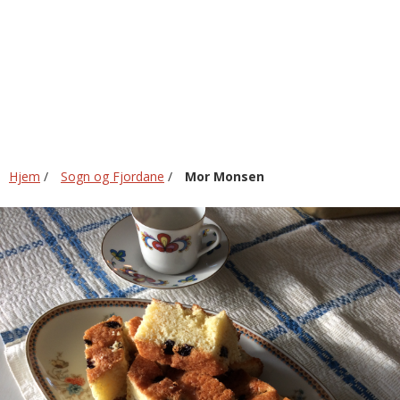
Hjem
/
Sogn og Fjordane
/
Mor Monsen