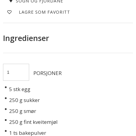
SOGN OG FJORDANE
LAGRE SOM FAVORITT
Ingredienser
PORSJONER
5
stk egg
250
g sukker
250
g smør
250
g fint kveitemjøl
1
ts bakepulver