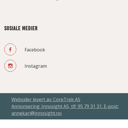
SOSIALE MEDIER
Facebook
Instagram
Websider levert av: CoreTrek AS
Annonsering: Innosight AS, tlf: 95 79 31 31. E-post:
annekari@innosight.no