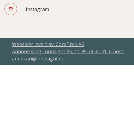
Instagram
Websider levert av: CoreTrek AS
Annonsering: Innosight AS, tlf: 95 79 31 31. E-post:
annekari@innosight.no