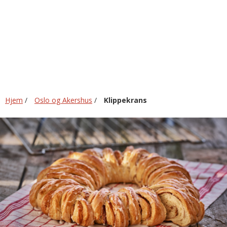
Hjem
/
Oslo og Akershus
/
Klippekrans