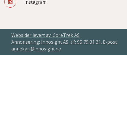
Instagram
Websider levert av: CoreTrek AS
Annonsering: Innosight AS, tlf: 95 79 31 31. E-post:
annekari@innosight.no