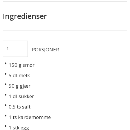
Ingredienser
PORSJONER
150
g smør
5
dl melk
50
g gjær
1
dl sukker
0.5
ts salt
1
ts kardemomme
1
stk egg