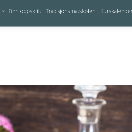
Finn oppskrift
Tradisjonsmatskolen
Kurskalende