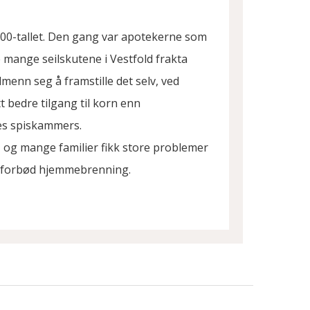
1500-tallet. Den gang var apotekerne som
e mange seilskutene i Vestfold frakta
enn seg å framstille det selv, ved
t bedre tilgang til korn enn
ges spiskammers.
et, og mange familier fikk store problemer
m forbød hjemmebrenning.