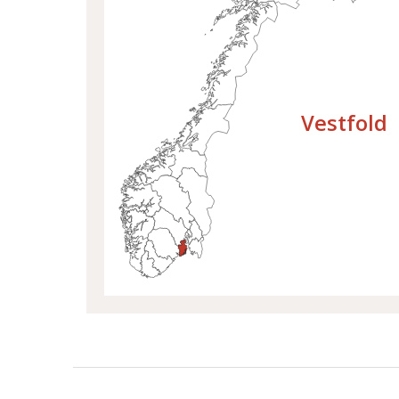
Velg fylke
Vestfold