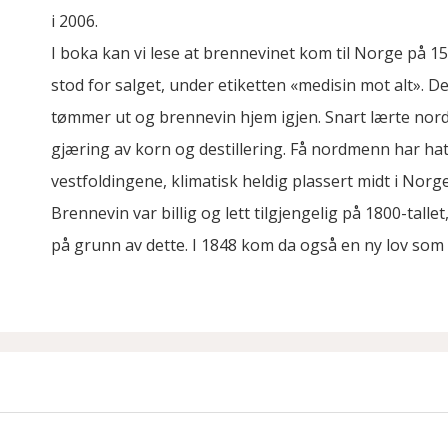
i 2006.
I boka kan vi lese at brennevinet kom til Norge på 
stod for salget, under etiketten «medisin mot alt». D
tømmer ut og brennevin hjem igjen. Snart lærte nordm
gjæring av korn og destillering. Få nordmenn har hat
vestfoldingene, klimatisk heldig plassert midt i Nor
Brennevin var billig og lett tilgjengelig på 1800-tall
på grunn av dette. I 1848 kom da også en ny lov so