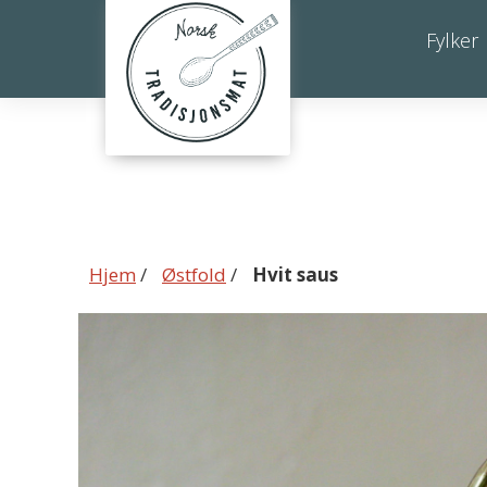
Hvit
Fylker
saus
Hjem
/
Østfold
/
Hvit saus