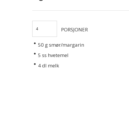
PORSJONER
50
g smør/margarin
5
ss hvetemel
4
dl melk