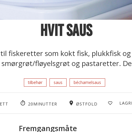
Hvit saus
til fiskeretter som kokt fisk, plukkfisk o
 smørgrøt/fløyelsgrøt og pastaretter. De
tilbehør
saus
béchamelsaus
LAGR
ETT
20MINUTTER
ØSTFOLD
Fremgangsmåte