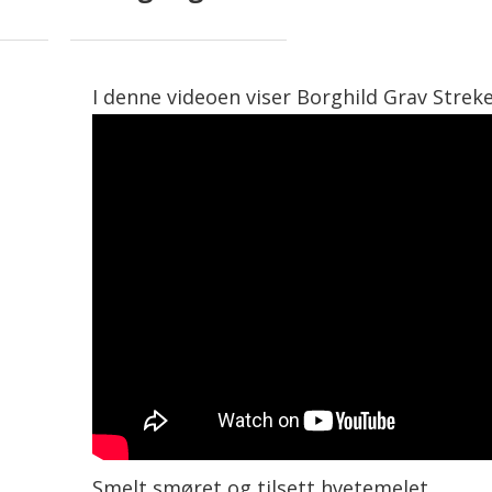
I denne videoen viser Borghild Grav Strek
Smelt smøret og tilsett hvetemelet.