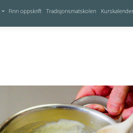
Finn oppskrift
Tradisjonsmatskolen
Kurskalende