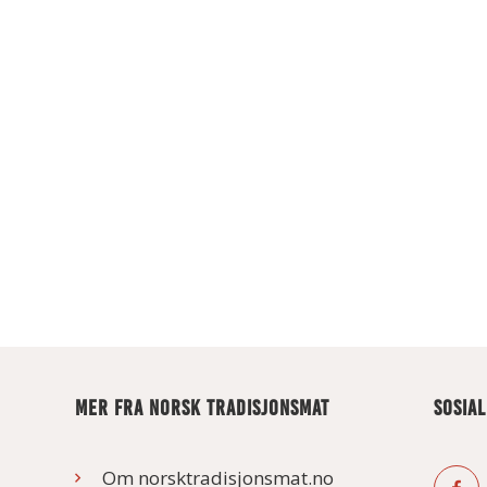
MER FRA NORSK TRADISJONSMAT
SOSIA
Om norsktradisjonsmat.no