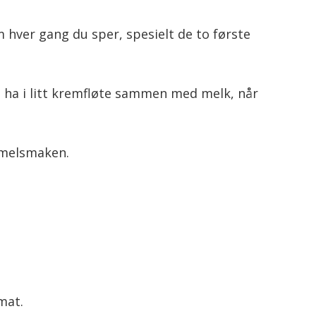
m hver gang du sper, spesielt de to første
, ha i litt kremfløte sammen med melk, når
 melsmaken.
mat.