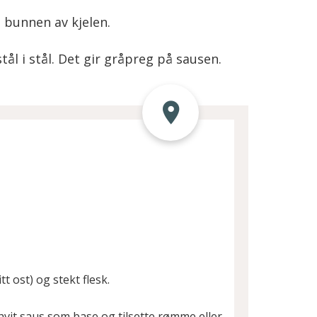
i bunnen av kjelen.
stål i stål. Det gir gråpreg på sausen.
tt ost) og stekt flesk.
hvit saus som base og tilsette rømme eller