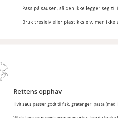
Pass på sausen, så den ikke legger seg til 
Bruk tresleiv eller plastikksleiv, men ikke 
Rettens opphav
Hvit saus passer godt til fisk, gratenger, pasta (med li
Vil du lage saus med sesongens urter, kan du bruke 