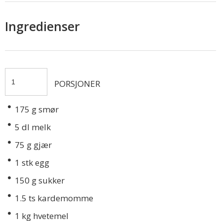
Ingredienser
PORSJONER
175
g smør
5
dl melk
75
g gjær
1
stk egg
150
g sukker
1.5
ts kardemomme
1
kg hvetemel