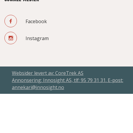
Facebook
Instagram
Websider levert av: CoreTrek AS
Annonsering: Innosight AS, tlf: 95 79 31 31. E-post:
annekari@innosight.no