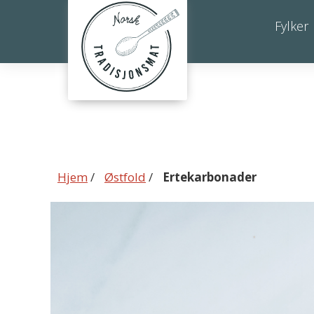
Ertekarbonader
Fylker
Hjem
/
Østfold
/
Ertekarbonader