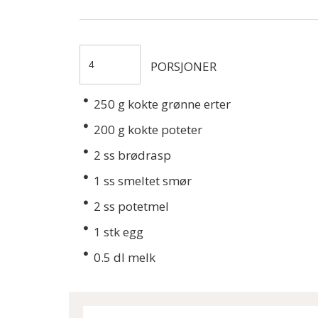
PORSJONER
250
g kokte grønne erter
200
g kokte poteter
2
ss brødrasp
1
ss smeltet smør
2
ss potetmel
1
stk egg
0.5
dl melk