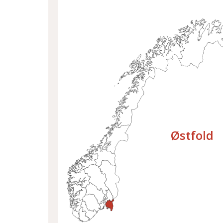
Velg fylke
Østfold