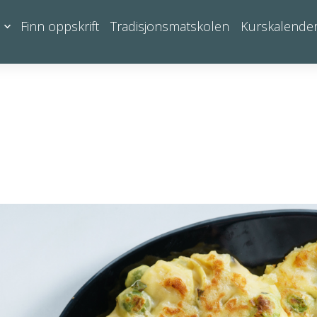
Finn oppskrift
Tradisjonsmatskolen
Kurskalende