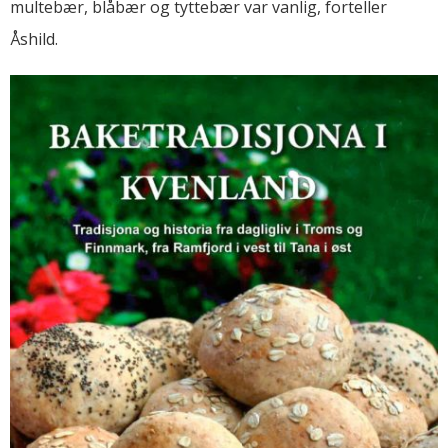
multebær, blåbær og tyttebær var vanlig, forteller
Åshild.