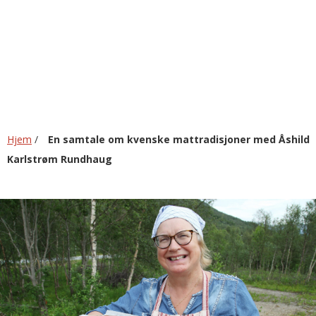
om
kvenske
mattradisjoner
Hjem
/
En samtale om kvenske mattradisjoner med Åshild
Karlstrøm Rundhaug
med
ß
Åshild
Karlstrøm