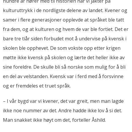
hundre år hører med til historien når vi jakter på
kulturuttrykk i de nordligste delene av landet. Kvener og
samer i flere generasjoner opplevde at språket ble tatt
fra dem, og at kulturen og hvem de var ble fortiet. Det er
bare tre tiår siden forbudet mot å undervise på kvensk i
skolen ble opphevet. De som vokste opp etter krigen
møtte ikke kvensk på skolen og lærte det heller ikke av
sine foreldre. De skulle bli så norske som mulig for å bli
en del av velstanden. Kvensk var i ferd med å forsvinne
og er fremdeles et truet språk.
– I vår bygd var vi kvener, det var greit, men man lagde
ikke noe nummer av det. Andre hadde ikke lov å si det.
Man snakket ikke høyt om det, forteller Åshild.