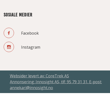
SOSIALE MEDIER
Facebook
Instagram
Websider levert av: CoreTrek AS
Annonsering: Innosight AS, tlf: 95 79 31 31. E-post:
annekari@innosight.no