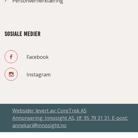
Personvernerklæring
SOSIALE MEDIER
Facebook
Instagram
Websider levert av: CoreTrek AS
Annonsering: Innosight AS, tlf: 95 79 31 31. E-post:
annekari@innosight.no