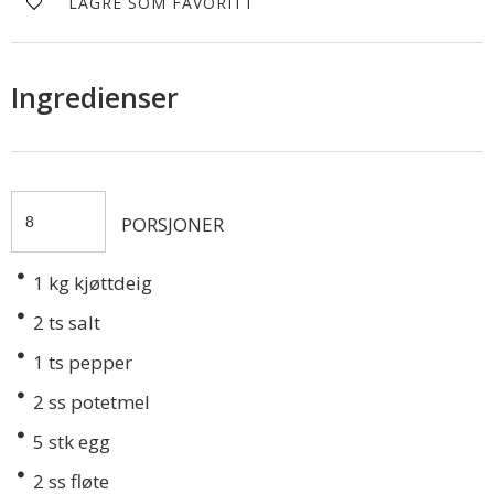
LAGRE SOM FAVORITT
Ingredienser
PORSJONER
1
kg kjøttdeig
2
ts salt
1
ts pepper
2
ss potetmel
5
stk egg
2
ss fløte