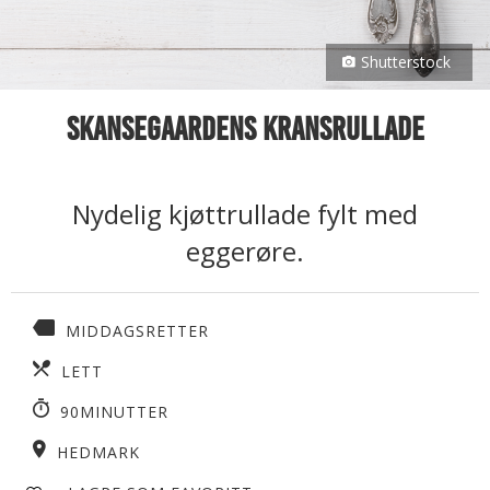
Shutterstock
Skansegaardens kransrullade
Nydelig kjøttrullade fylt med
eggerøre.
MIDDAGSRETTER
LETT
90MINUTTER
HEDMARK