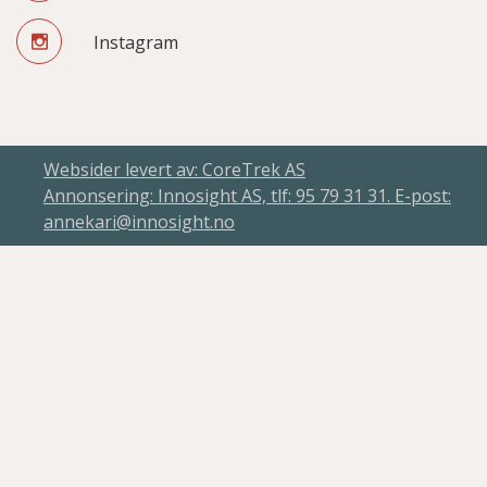
Instagram
Websider levert av: CoreTrek AS
Annonsering: Innosight AS, tlf: 95 79 31 31. E-post:
annekari@innosight.no