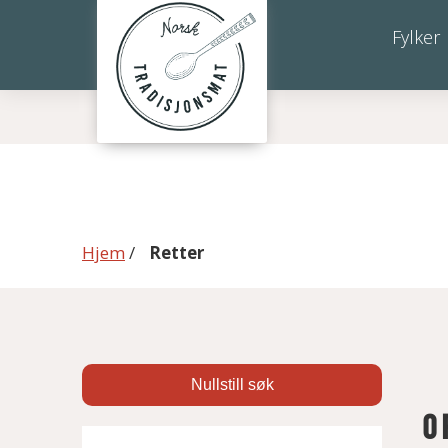
Søkeresultat
Fylker
Hjem
/
Retter
Nullstill søk
O