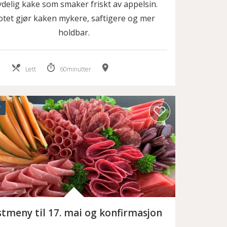
delig kake som smaker friskt av appelsin.
otet gjør kaken mykere, saftigere og mer
holdbar.
Lett
60minutter
r
stmeny til 17. mai og konfirmasjon