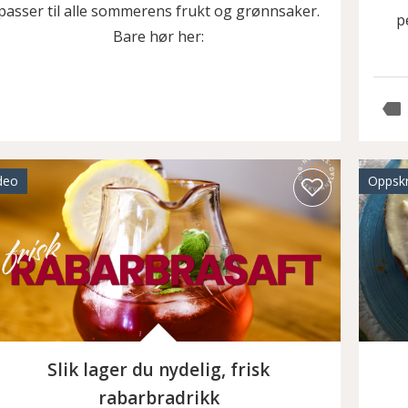
passer til alle sommerens frukt og grønnsaker.
p
Bare hør her:
deo
Oppskr
Slik lager du nydelig, frisk
rabarbradrikk