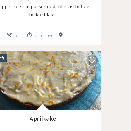
epperrot som passer godt til roastbiff og
helkokt laks.
Lett
20minutter
ift
Aprilkake