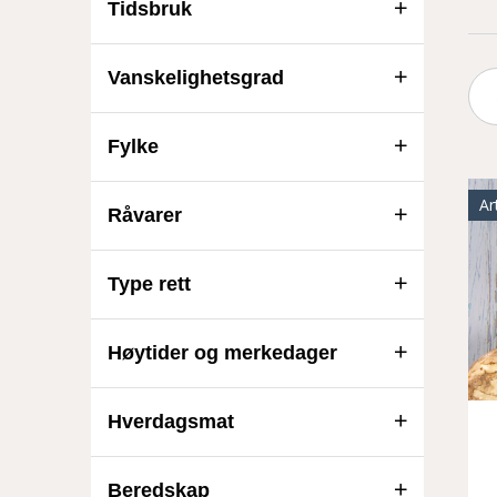
Tidsbruk
Vanskelighetsgrad
Sø
ett
Fylke
Ar
Råvarer
Type rett
Høytider og merkedager
Hverdagsmat
Beredskap