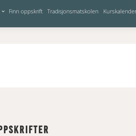
Finn oppskrift
Tradisjonsmatskolen
Kurskalende
ppskrifter