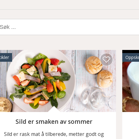
k
er:
tikler
Oppskr
Sild er smaken av sommer
Sild er rask mat å tilberede, metter godt og