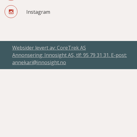
Instagram
Websider levert av: CoreTrek AS
Annonsering: Innosight AS, tlf: 95 79 31 31. E-post:
annekari@innosight.no